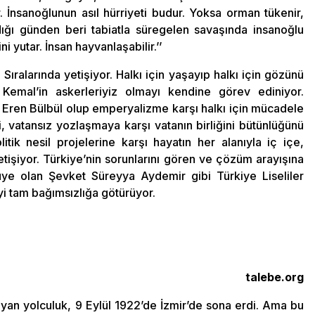
r. İnsanoğlunun asıl hürriyeti budur. Yoksa orman tükenir,
ldığı günden beri tabiatla süregelen savaşında insanoğlu
i yutar. İnsan hayvanlaşabilir.’’
ralarında yetişiyor. Halkı için yaşayıp halkı için gözünü
 Kemal’in askerleriyiz olmayı kendine görev ediniyor.
ren Bülbül olup emperyalizme karşı halkı için mücadele
iği, vatansız yozlaşmaya karşı vatanın birliğini bütünlüğünü
tik nesil projelerine karşı hayatın her alanıyla iç içe,
etişiyor. Türkiye’nin sorunlarını gören ve çözüm arayışına
üye olan Şevket Süreyya Aydemir gibi Türkiye Liseliler
’yi tam bağımsızlığa götürüyor.
talebe.org
yan yolculuk, 9 Eylül 1922’de İzmir’de sona erdi. Ama bu