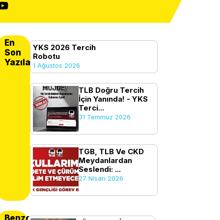
En
YKS 2026 Tercih
Son
Robotu
Yazılanlar
1 Ağustos 2026
TLB Doğru Tercih
İçin Yanında! - YKS
Terci...
31 Temmuz 2026
TGB, TLB Ve CKD
Meydanlardan
Seslendi: ...
27 Nisan 2026
Benzer