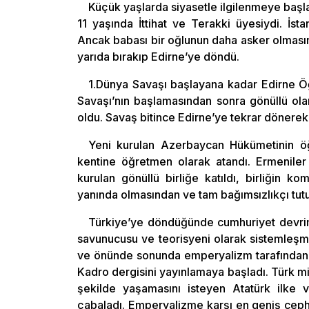
Küçük yaşlarda siyasetle ilgilenmeye başl
11 yaşında İttihat ve Terakki üyesiydi. İst
Ancak babası bir oğlunun daha asker olmasını 
yarıda bırakıp Edirne’ye döndü.
1.Dünya Savaşı başlayana kadar Edirne Öğ
Savaşı’nın başlamasından sonra gönüllü ola
oldu. Savaş bitince Edirne’ye tekrar dönere
Yeni kurulan Azerbaycan Hükümetinin ö
kentine öğretmen olarak atandı. Ermeniler 
kurulan gönüllü birliğe katıldı, birliğin k
yanında olmasından ve tam bağımsızlıkçı tu
Türkiye’ye döndüğünde cumhuriyet devrimi
savunucusu ve teorisyeni olarak sistemleşm
ve önünde sonunda emperyalizm tarafından k
Kadro dergisini yayınlamaya başladı. Türk mil
şekilde yaşamasını isteyen Atatürk ilke ve
çabaladı. Emperyalizme karşı en geniş ce