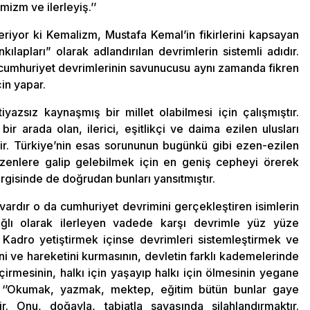
mizm ve ilerleyiş.’’
riyor ki Kemalizm, Mustafa Kemal’in fikirlerini kapsayan
ılapları” olarak adlandırılan devrimlerin sistemli adıdır.
i cumhuriyet devrimlerinin savunucusu aynı zamanda fikren
çin yapar.
iyazsız kaynaşmış bir millet olabilmesi için çalışmıştır.
ir arada olan, ilerici, eşitlikçi ve daima ezilen ulusları
r. Türkiye’nin esas sorununun bugünkü gibi ezen-ezilen
ezenlere galip gelebilmek için en geniş cepheyi örerek
gisinde de doğrudan bunları yansıtmıştır.
vardır o da cumhuriyet devrimini gerçekleştiren isimlerin
ğlı olarak ilerleyen vadede karşı devrimle yüz yüze
Kadro yetiştirmek içinse devrimleri sistemleştirmek ve
i ve hareketini kurmasının, devletin farklı kademelerinde
geçirmesinin, halkı için yaşayıp halkı için ölmesinin yegane
i ‘’Okumak, yazmak, mektep, eğitim bütün bunlar gaye
ir. Onu, doğayla, tabiatla savaşında silahlandırmaktır.