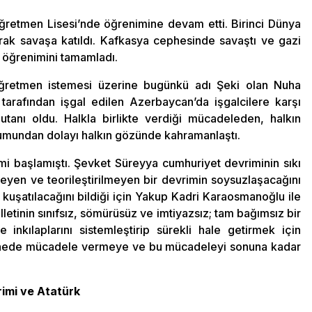
retmen Lisesi’nde öğrenimine devam etti. Birinci Dünya
rak savaşa katıldı. Kafkasya cephesinde savaştı ve gazi
k öğrenimini tamamladı.
ğretmen istemesi üzerine bugünkü adı Şeki olan Nuha
tarafından işgal edilen Azerbaycan’da işgalcilere karşı
omutanı oldu. Halkla birlikte verdiği mücadeleden, halkın
tumundan dolayı halkın gözünde kahramanlaştı.
 başlamıştı. Şevket Süreyya cumhuriyet devriminin sıkı
eyen ve teorileştirilmeyen bir devrimin soysuzlaşacağını
uşatılacağını bildiği için Yakup Kadri Karaosmanoğlu ile
letinin sınıfsız, sömürüsüz ve imtiyazsız; tam bağımsız bir
 inkılaplarını sistemleştirip sürekli hale getirmek için
phede mücadele vermeye ve bu mücadeleyi sonuna kadar
imi ve Atatürk