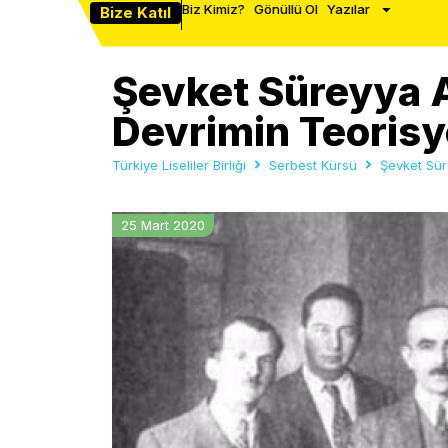
Biz Kimiz?
Gönüllü Ol
Yazılar
Bize Katıl
Şevket Süreyya 
Devrimin Teorisy
Türkiye Liseliler Birliği
Serbest Kürsü
Şevket Sür
25 Mart 2020