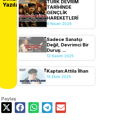
TÜRK DEVRİM
Yazılar
TARİHİNDE
GENÇLİK
HAREKETLERİ
6 Nisan 2026
Sadece Sanatçı
Değil, Devrimci Bir
Duruş: ...
12 Kasım 2025
Kaptan:Attila İlhan
15 Ekim 2025
Paylaş