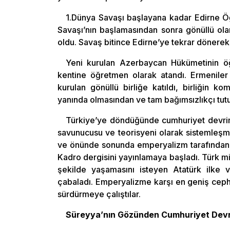
1.Dünya Savaşı başlayana kadar Edirne Öğ
Savaşı’nın başlamasından sonra gönüllü ola
oldu. Savaş bitince Edirne’ye tekrar dönere
Yeni kurulan Azerbaycan Hükümetinin ö
kentine öğretmen olarak atandı. Ermeniler 
kurulan gönüllü birliğe katıldı, birliğin k
yanında olmasından ve tam bağımsızlıkçı tu
Türkiye’ye döndüğünde cumhuriyet devrimi
savunucusu ve teorisyeni olarak sistemleşm
ve önünde sonunda emperyalizm tarafından k
Kadro dergisini yayınlamaya başladı. Türk mil
şekilde yaşamasını isteyen Atatürk ilke ve
çabaladı. Emperyalizme karşı en geniş ce
sürdürmeye çalıştılar.
Süreyya’nın Gözünden Cumhuriyet Devr