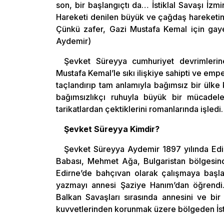
son, bir başlangıçtı da… İstiklal Savaşı İzmi
Hareketi denilen büyük ve çağdaş hareketin k
Çünkü zafer, Gazi Mustafa Kemal için gaye
Aydemir)
Şevket Süreyya cumhuriyet devrimlerine 
Mustafa Kemal’le sıkı ilişkiye sahipti ve em
taçlandırıp tam anlamıyla bağımsız bir ülk
bağımsızlıkçı ruhuyla büyük bir mücadele
tarikatlardan çektiklerini romanlarında işled
Şevket Süreyya Kimdir?
Şevket Süreyya Aydemir 1897 yılında Edi
Babası, Mehmet Ağa, Bulgaristan bölgesinde
Edirne’de bahçıvan olarak çalışmaya başla
yazmayı annesi Şaziye Hanım’dan öğrendi
Balkan Savaşları sırasında annesini ve bir
kuvvetlerinden korunmak üzere bölgeden İsta