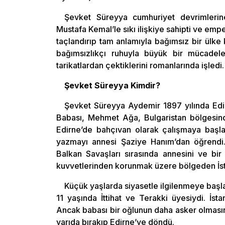
Şevket Süreyya cumhuriyet devrimlerine 
Mustafa Kemal’le sıkı ilişkiye sahipti ve em
taçlandırıp tam anlamıyla bağımsız bir ülk
bağımsızlıkçı ruhuyla büyük bir mücadele
tarikatlardan çektiklerini romanlarında işled
Şevket Süreyya Kimdir?
Şevket Süreyya Aydemir 1897 yılında Edi
Babası, Mehmet Ağa, Bulgaristan bölgesinde
Edirne’de bahçıvan olarak çalışmaya başla
yazmayı annesi Şaziye Hanım’dan öğrendi
Balkan Savaşları sırasında annesini ve bir
kuvvetlerinden korunmak üzere bölgeden İsta
Küçük yaşlarda siyasetle ilgilenmeye başl
11 yaşında İttihat ve Terakki üyesiydi. İst
Ancak babası bir oğlunun daha asker olmasını 
yarıda bırakıp Edirne’ye döndü.