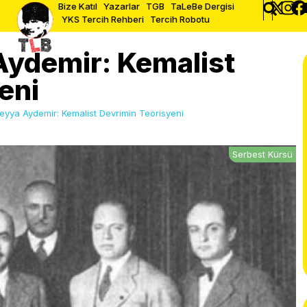
Bize Katıl
Yazarlar
TGB
TaLeBe Dergisi
YKS Tercih Rehberi
Tercih Robotu
Aydemir: Kemalist
eni
eyya Aydemir: Kemalist Devrimin Teorisyeni
Serbest Kürsü