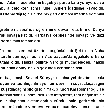
adı. Vatan meselelerine küçük yaşlarda kafa yoruyordu ve
anbul’a geldikten sonra Kuleli Askeri İdadisine kaydoldu.
istemediği için Edirne’nin geri alınması üzerine eğitimini
retmen Lisesi’nde öğrenimine devam etti. Birinci Dünya
rak savaşa katıldı. Kafkasya cephesinde savaştı ve gazi
k öğrenimini tamamladı.
ğretmen istemesi üzerine bugünkü adı Şeki olan Nuha
tarafından işgal edilen Azerbaycan’da işgalcilere karşı
omutanı oldu. Halkla birlikte verdiği mücadeleden, halkın
tumundan dolayı halkın gözünde kahramanlaştı.
 başlamıştı. Şevket Süreyya cumhuriyet devriminin sıkı
eyen ve teorileştirilmeyen bir devrimin soysuzlaşacağını
uşatılacağını bildiği için Yakup Kadri Karaosmanoğlu ile
letinin sınıfsız, sömürüsüz ve imtiyazsız; tam bağımsız bir
 inkılaplarını sistemleştirip sürekli hale getirmek için
phede mücadele vermeye ve bu mücadeleyi sonuna kadar