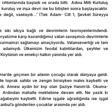
r rıhtımlarında başladı ve orada bitti. Adına Milli Kurtuluş
uruluş ve inşa devri ise bu bitişten sonra başlayacaktır.
 değil, vasıtaydı…’ (Tek Adam- Cilt 1, Şevket Süreyya
sıkı sıkıya bağlı ve devrimlerin teorisyenlerindendi.
peryalizme karşı kazandığımız vatan savaşımızı devrimlerle
e kurmamızı sağlamayı amaçlıyordu. Vatanseverliği ve tam
 adamıydı. Ülkemizin feodal kalıntılardan, şeyhler ve
i. Köylünün ve emekçi halkın yanında yer aldı.
rne’de göçmen bir ailenin çocuğu olarak dünyaya geldi.
 toprak sahibi ve zengin birisiyken malını kaybetti ve
dı. Annesi aydın bir kişi olan Şaziye Hanım’dı. Okuma-
. Ardından mahalle mektebine devam etti. Ne yazık ki
 ağabeyini kaybetti. Edirne işgale uğradığında ise işgal
nbul’a gönderilen çocuklar arasında yer aldı.