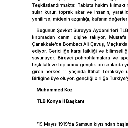
Teşkilatlandırmaktır. Tabiata hakim kılmaktı
sular kurur, toprak akar ve insanın, yaratı
yenilirse, midenin azgınlığı, kafanın değerlerin
Bugünün Şevket Süreyya Aydemirleri TLB Sı
kırpmadan canını dişine takıyor, Mustafa
Çanakkale’de Bombacı Ali Çavuş, Maçka’da E
ediyor. Gericiliğe karşı laikliği ve bilimsell
savunuyor. Bireyci pohpohlamalara ve apoli
teşkilatlı ve toplumcu gençlik bu sıralarda y
giren herkes 11 yaşında İttihat Terakkiye 
Birliğine üye oluyor, gençliği birliğe Türkiye
Muhammed Koz
TLB Konya İl Başkanı
‘19 Mayıs 1919’da Samsun kıyısından başla