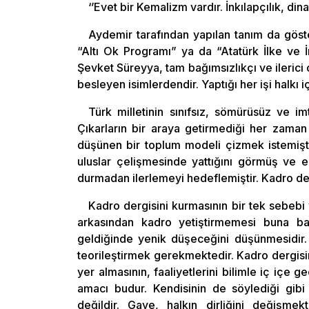
‘’Evet bir Kemalizm vardır. İnkılapçılık, dina
Aydemir tarafından yapılan tanım da göste
“Altı Ok Programı” ya da “Atatürk İlke ve İnk
Şevket Süreyya, tam bağımsızlıkçı ve ileric
besleyen isimlerdendir. Yaptığı her işi halkı i
Türk milletinin sınıfsız, sömürüsüz ve imt
Çıkarların bir araya getirmediği her zaman b
düşünen bir toplum modeli çizmek istemişti
uluslar çelişmesinde yattığını görmüş ve 
durmadan ilerlemeyi hedeflemiştir. Kadro der
Kadro dergisini kurmasının bir tek sebebi 
arkasından kadro yetiştirmemesi buna ba
geldiğinde yenik düşeceğini düşünmesidir. 
teorileştirmek gerekmektedir. Kadro dergisin
yer almasının, faaliyetlerini bilimle iç içe 
amacı budur. Kendisinin de söylediği gib
değildir. Gaye, halkın dirliğini değişmekt