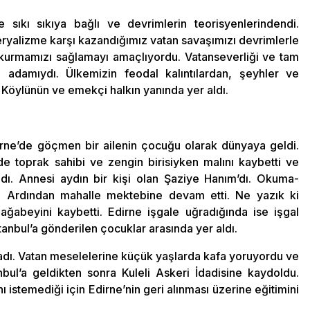
sıkı sıkıya bağlı ve devrimlerin teorisyenlerindendi.
peryalizme karşı kazandığımız vatan savaşımızı devrimlerle
e kurmamızı sağlamayı amaçlıyordu. Vatanseverliği ve tam
 adamıydı. Ülkemizin feodal kalıntılardan, şeyhler ve
i. Köylünün ve emekçi halkın yanında yer aldı.
rne’de göçmen bir ailenin çocuğu olarak dünyaya geldi.
 toprak sahibi ve zengin birisiyken malını kaybetti ve
dı. Annesi aydın bir kişi olan Şaziye Hanım’dı. Okuma-
. Ardından mahalle mektebine devam etti. Ne yazık ki
 ağabeyini kaybetti. Edirne işgale uğradığında ise işgal
nbul’a gönderilen çocuklar arasında yer aldı.
adı. Vatan meselelerine küçük yaşlarda kafa yoruyordu ve
anbul’a geldikten sonra Kuleli Askeri İdadisine kaydoldu.
istemediği için Edirne’nin geri alınması üzerine eğitimini