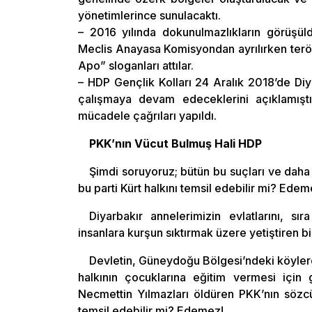
yönetimlerince sunulacaktı.
– 2016 yılında dokunulmazlıkların görüş
Meclis Anayasa Komisyondan ayrılırken teröris
Apo” sloganları attılar.
– HDP Gençlik Kolları 24 Aralık 2018’de Di
çalışmaya devam edeceklerini açıklamıştı.
mücadele çağrıları yapıldı.
PKK’nın Vücut Bulmuş Hali HDP
Şimdi soruyoruz; bütün bu suçları ve daha 
bu parti Kürt halkını temsil edebilir mi? Ede
Diyarbakır annelerimizin evlatlarını, 
insanlara kurşun sıktırmak üzere yetiştiren bi
Devletin, Güneydoğu Bölgesi’ndeki köylere
halkının çocuklarına eğitim vermesi için 
Necmettin Yılmazları öldüren PKK’nın sözcü
temsil edebilir mi? Edemez!