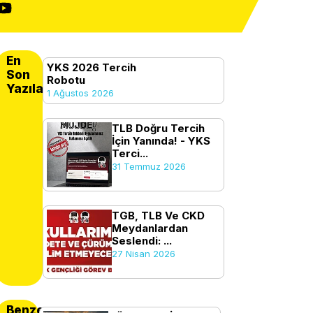
En
YKS 2026 Tercih
Son
Robotu
Yazılanlar
1 Ağustos 2026
TLB Doğru Tercih
İçin Yanında! - YKS
Terci...
31 Temmuz 2026
TGB, TLB Ve CKD
Meydanlardan
Seslendi: ...
27 Nisan 2026
Benzer