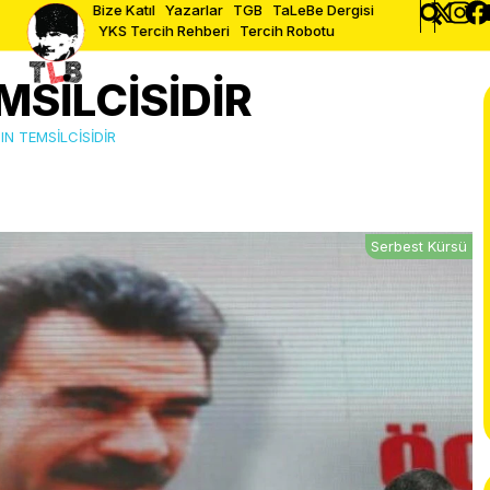
Bize Katıl
Yazarlar
TGB
TaLeBe Dergisi
YKS Tercih Rehberi
Tercih Robotu
MSİLCİSİDİR
IN TEMSİLCİSİDİR
Serbest Kürsü