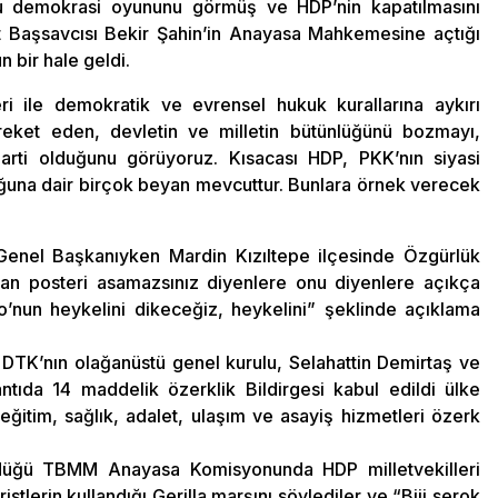
bu demokrasi oyununu görmüş ve HDP’nin kapatılmasını
t Başsavcısı Bekir Şahin’in Anayasa Mahkemesine açtığı
 bir hale geldi.
ri ile demokratik ve evrensel hukuk kurallarına aykırı
reket eden, devletin ve milletin bütünlüğünü bozmayı,
arti olduğunu görüyoruz. Kısacası HDP, PKK’nın siyasi
uğuna dair birçok beyan mevcuttur. Bunlara örnek verecek
Genel Başkanıyken Mardin Kızıltepe ilçesinde Özgürlük
an posteri asamazsınız diyenlere onu diyenlere açıkça
nun heykelini dikeceğiz, heykelini” şeklinde açıklama
 DTK’nın olağanüstü genel kurulu, Selahattin Demirtaş ve
antıda 14 maddelik özerklik Bildirgesi kabul edildi ülke
ğitim, sağlık, adalet, ulaşım ve asayiş hizmetleri özerk
üldüğü TBMM Anayasa Komisyonunda HDP milletvekilleri
tlerin kullandığı Gerilla marşını söylediler ve “Biji serok