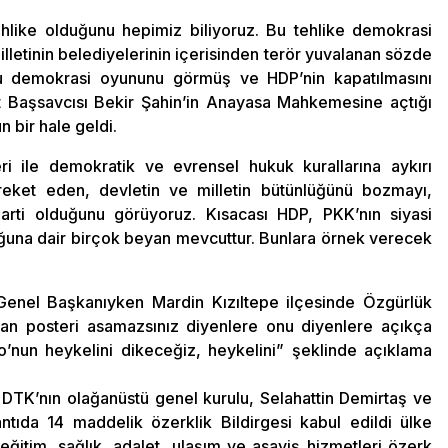
hlike olduğunu hepimiz biliyoruz. Bu tehlike demokrasi
illetinin belediyelerinin içerisinden terör yuvalanan sözde
bu demokrasi oyununu görmüş ve HDP’nin kapatılmasını
t Başsavcısı Bekir Şahin’in Anayasa Mahkemesine açtığı
 bir hale geldi.
ri ile demokratik ve evrensel hukuk kurallarına aykırı
reket eden, devletin ve milletin bütünlüğünü bozmayı,
arti olduğunu görüyoruz. Kısacası HDP, PKK’nın siyasi
uğuna dair birçok beyan mevcuttur. Bunlara örnek verecek
Genel Başkanıyken Mardin Kızıltepe ilçesinde Özgürlük
an posteri asamazsınız diyenlere onu diyenlere açıkça
nun heykelini dikeceğiz, heykelini” şeklinde açıklama
 DTK’nın olağanüstü genel kurulu, Selahattin Demirtaş ve
antıda 14 maddelik özerklik Bildirgesi kabul edildi ülke
ğitim, sağlık, adalet, ulaşım ve asayiş hizmetleri özerk