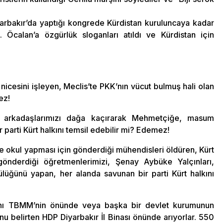
yarbakır’da yaptığı kongrede Kürdistan kuruluncaya kadar
 Öcalan’a özgürlük sloganları atıldı ve Kürdistan için
nicesini işleyen, Meclis’te PKK’nın vücut bulmuş hali olan
mez!
sıra arkadaşlarımızı dağa kaçırarak Mehmetçiğe, masum
r parti Kürt halkını temsil edebilir mi? Edemez!
 okul yapması için gönderdiği mühendisleri öldüren, Kürt
gönderdiği öğretmenlerimizi, Şenay Aybüke Yalçınları,
lüğünü yapan, her alanda savunan bir parti Kürt halkını
rını TBMM’nin önünde veya başka bir devlet kurumunun
nu belirten HDP Diyarbakır İl Binası önünde arıyorlar. 550