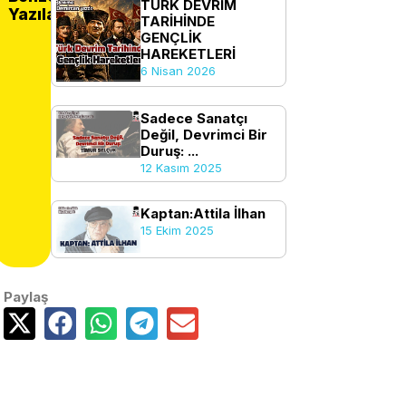
TÜRK DEVRİM
Yazılar
TARİHİNDE
GENÇLİK
HAREKETLERİ
6 Nisan 2026
Sadece Sanatçı
Değil, Devrimci Bir
Duruş: ...
12 Kasım 2025
Kaptan:Attila İlhan
15 Ekim 2025
Paylaş