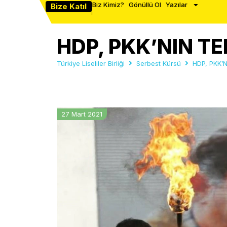
Biz Kimiz?
Gönüllü Ol
Yazılar
Bize Katıl
HDP, PKK’NIN TE
Türkiye Liseliler Birliği
Serbest Kürsü
HDP, PKK’N
27 Mart 2021