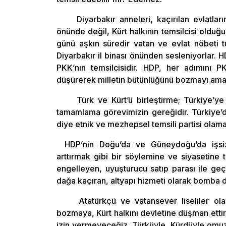
Diyarbakır anneleri, kaçırılan evlatla
önünde değil, Kürt halkının temsilcisi olduğu
günü aşkın süredir vatan ve evlat nöbeti t
Diyarbakır il binası önünden sesleniyorlar. H
PKK’nın temsilcisidir. HDP, her adımını PK
düşürerek milletin bütünlüğünü bozmayı am
Türk ve Kürt’ü birleştirme; Türkiye’ye 
tamamlama görevimizin gereğidir. Türkiye’de 
diye etnik ve mezhepsel temsili partisi olam
HDP’nin Doğu’da ve Güneydoğu’da işsiz
arttırmak gibi bir söylemine ve siyasetine
engelleyen, uyuşturucu satıp parası ile geç
dağa kaçıran, altyapı hizmeti olarak bomba dö
Atatürkçü ve vatansever liseliler olara
bozmaya, Kürt halkını devletine düşman etti
izin vermeyeceğiz. Türküyle, Kürdüyle om