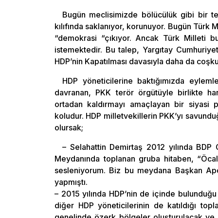
Bugün meclisimizde bölücülük gibi bir te
kılıfında saklanıyor, korunuyor. Bugün Türk M
“demokrasi “çıkıyor. Ancak Türk Milleti 
istemektedir. Bu talep, Yargıtay Cumhuriye
HDP’nin Kapatılması davasıyla daha da coşkun
HDP yöneticilerine baktığımızda eylemle
davranan, PKK terör örgütüyle birlikte ha
ortadan kaldırmayı amaçlayan bir siyasi p
koludur. HDP milletvekillerin PKK’yı savund
olursak;
– Selahattin Demirtaş 2012 yılında BDP 
Meydanında toplanan gruba hitaben, “Öcal
sesleniyorum. Biz bu meydana Başkan Apo’
yapmıştı.
– 2015 yılında HDP’nin de içinde bulunduğu
diğer HDP yöneticilerinin de katıldığı topl
genelinde özerk bölgeler oluşturulacak ve e