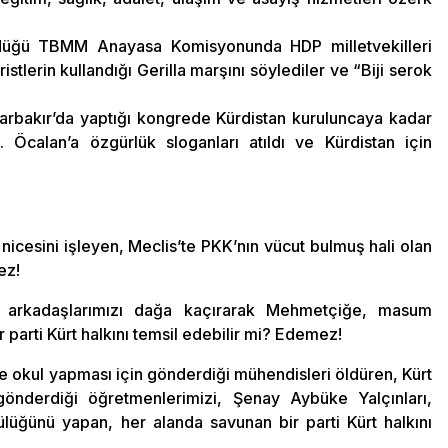
üldüğü TBMM Anayasa Komisyonunda HDP milletvekilleri
tlerin kullandığı Gerilla marşını söylediler ve “Biji serok
yarbakır’da yaptığı kongrede Kürdistan kuruluncaya kadar
 Öcalan’a özgürlük sloganları atıldı ve Kürdistan için
nicesini işleyen, Meclis’te PKK’nın vücut bulmuş hali olan
mez!
sıra arkadaşlarımızı dağa kaçırarak Mehmetçiğe, masum
r parti Kürt halkını temsil edebilir mi? Edemez!
 okul yapması için gönderdiği mühendisleri öldüren, Kürt
gönderdiği öğretmenlerimizi, Şenay Aybüke Yalçınları,
lüğünü yapan, her alanda savunan bir parti Kürt halkını