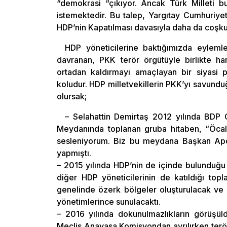
“demokrasi “çıkıyor. Ancak Türk Milleti 
istemektedir. Bu talep, Yargıtay Cumhuriye
HDP’nin Kapatılması davasıyla daha da coşkun
HDP yöneticilerine baktığımızda eylemle
davranan, PKK terör örgütüyle birlikte ha
ortadan kaldırmayı amaçlayan bir siyasi p
koludur. HDP milletvekillerin PKK’yı savund
olursak;
– Selahattin Demirtaş 2012 yılında BDP 
Meydanında toplanan gruba hitaben, “Öcal
sesleniyorum. Biz bu meydana Başkan Apo’
yapmıştı.
– 2015 yılında HDP’nin de içinde bulunduğu
diğer HDP yöneticilerinin de katıldığı topl
genelinde özerk bölgeler oluşturulacak ve e
yönetimlerince sunulacaktı.
– 2016 yılında dokunulmazlıkların görüş
Meclis Anayasa Komisyondan ayrılırken teröris