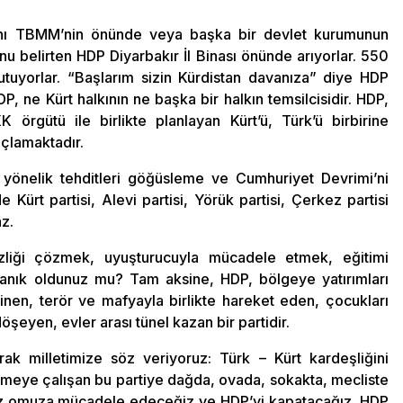
rını TBMM’nin önünde veya başka bir devlet kurumunun
nu belirten HDP Diyarbakır İl Binası önünde arıyorlar. 550
utuyorlar. “Başlarım sizin Kürdistan davanıza” diye HDP
DP, ne Kürt halkının ne başka bir halkın temsilcisidir. HDP,
K örgütü ile birlikte planlayan Kürt’ü, Türk’ü birbirine
açlamaktadır.
yönelik tehditleri göğüsleme ve Cumhuriyet Devrimi’ni
Kürt partisi, Alevi partisi, Yörük partisi, Çerkez partisi
az.
liği çözmek, uyuşturucuyla mücadele etmek, eğitimi
 tanık oldunuz mu? Tam aksine, HDP, bölgeye yatırımları
inen, terör ve mafyayla birlikte hareket eden, çocukları
şeyen, evler arası tünel kazan bir partidir.
k milletimize söz veriyoruz: Türk – Kürt kardeşliğini
rmeye çalışan bu partiye dağda, ovada, sokakta, mecliste
uz omuza mücadele edeceğiz ve HDP’yi kapatacağız. HDP