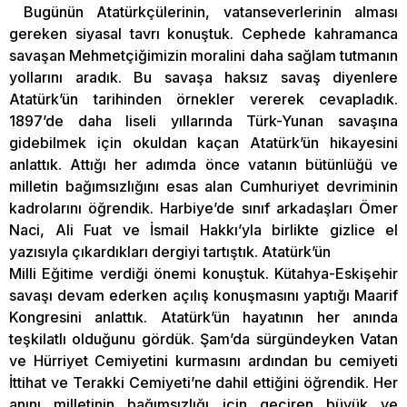
Bugünün Atatürkçülerinin, vatanseverlerinin alması
gereken siyasal tavrı konuştuk. Cephede kahramanca
savaşan Mehmetçiğimizin moralini daha sağlam tutmanın
yollarını aradık. Bu savaşa haksız savaş diyenlere
Atatürk’ün tarihinden örnekler vererek cevapladık.
1897’de daha liseli yıllarında Türk-Yunan savaşına
gidebilmek için okuldan kaçan Atatürk’ün hikayesini
anlattık. Attığı her adımda önce vatanın bütünlüğü ve
milletin bağımsızlığını esas alan Cumhuriyet devriminin
kadrolarını öğrendik. Harbiye’de sınıf arkadaşları Ömer
Naci, Ali Fuat ve İsmail Hakkı’yla birlikte gizlice el
yazısıyla çıkardıkları dergiyi tartıştık. Atatürk’ün
Milli Eğitime verdiği önemi konuştuk. Kütahya-Eskişehir
savaşı devam ederken açılış konuşmasını yaptığı Maarif
Kongresini anlattık. Atatürk’ün hayatının her anında
teşkilatlı olduğunu gördük. Şam’da sürgündeyken Vatan
ve Hürriyet Cemiyetini kurmasını ardından bu cemiyeti
İttihat ve Terakki Cemiyeti’ne dahil ettiğini öğrendik. Her
anını milletinin bağımsızlığı için geçiren büyük ve