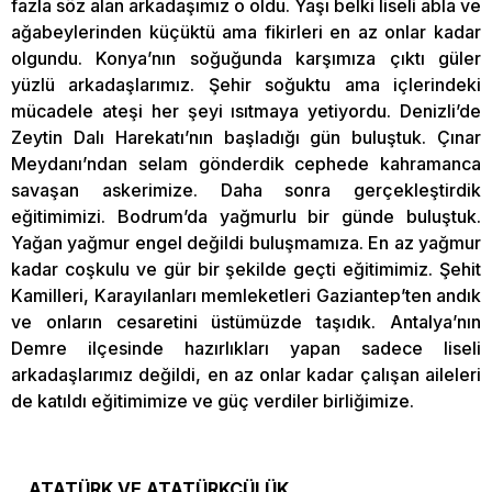
fazla söz alan arkadaşımız o oldu. Yaşı belki liseli abla ve
ağabeylerinden küçüktü ama fikirleri en az onlar kadar
olgundu. Konya’nın soğuğunda karşımıza çıktı güler
yüzlü arkadaşlarımız. Şehir soğuktu ama içlerindeki
mücadele ateşi her şeyi ısıtmaya yetiyordu. Denizli’de
Zeytin Dalı Harekatı’nın başladığı gün buluştuk. Çınar
Meydanı’ndan selam gönderdik cephede kahramanca
savaşan askerimize. Daha sonra gerçekleştirdik
eğitimimizi. Bodrum’da yağmurlu bir günde buluştuk.
Yağan yağmur engel değildi buluşmamıza. En az yağmur
kadar coşkulu ve gür bir şekilde geçti eğitimimiz. Şehit
Kamilleri, Karayılanları memleketleri Gaziantep’ten andık
ve onların cesaretini üstümüzde taşıdık. Antalya’nın
Demre ilçesinde hazırlıkları yapan sadece liseli
arkadaşlarımız değildi, en az onlar kadar çalışan aileleri
de katıldı eğitimimize ve güç verdiler birliğimize.
ATATÜRK VE ATATÜRKÇÜLÜK