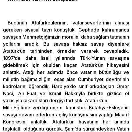
Bugünün Atatürkçülerinin, vatanseverlerinin alması
gereken siyasal tavrı konuştuk. Cephede kahramanca
savaşan Mehmetçiğimizin moralini daha sağlam tutmanın
yollarını aradık. Bu savaşa haksız savaş diyenlere
Atatürk’ün tarihinden örnekler vererek cevapladık.
1897’de daha liseli yıllarında Türk-Yunan savaşına
gidebilmek için okuldan kaçan Atatürk’ün hikayesini
anlattık. Attığı her adımda önce vatanın bütünlüğü ve
milletin bağımsızlığını esas alan Cumhuriyet devriminin
kadrolarını öğrendik. Harbiye’de sınıf arkadaşları Ömer
Naci, Ali Fuat ve İsmail Hakkı’yla birlikte gizlice el
yazısıyla çıkardıkları dergiyi tartıştık. Atatürk’ün
Milli Eğitime verdiği önemi konuştuk. Kütahya-Eskişehir
savaşı devam ederken açılış konuşmasını yaptığı Maarif
Kongresini anlattık. Atatürk’ün hayatının her anında
teşkilatlı olduğunu gördük. Şam’da sürgündeyken Vatan