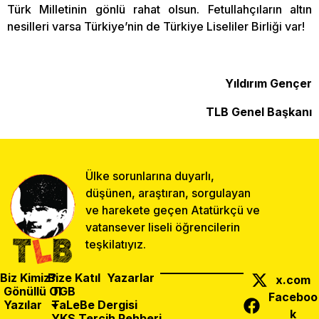
Türk Milletinin gönlü rahat olsun. Fetullahçıların altın
nesilleri varsa Türkiye’nin de Türkiye Liseliler Birliği var!
Yıldırım Gençer
TLB Genel Başkanı
Ülke sorunlarına duyarlı,
düşünen, araştıran, sorgulayan
ve harekete geçen Atatürkçü ve
vatansever liseli öğrencilerin
teşkilatıyız.
Biz Kimiz?
Bize Katıl
Yazarlar
x.com
Gönüllü Ol
TGB
Faceboo
Yazılar
TaLeBe Dergisi
k
YKS Tercih Rehberi