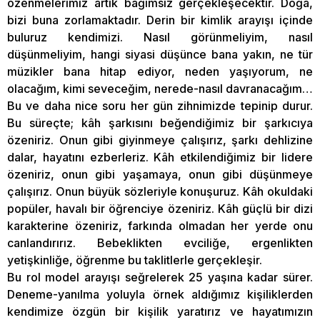
özenmelerimiz artık bağımsız gerçekleşecektir. Doğa,
bizi buna zorlamaktadır. Derin bir kimlik arayışı içinde
buluruz kendimizi. Nasıl görünmeliyim, nasıl
düşünmeliyim, hangi siyasi düşünce bana yakın, ne tür
müzikler bana hitap ediyor, neden yaşıyorum, ne
olacağım, kimi seveceğim, nerede-nasıl davranacağım…
Bu ve daha nice soru her gün zihnimizde tepinip durur.
Bu süreçte; kâh şarkısını beğendiğimiz bir şarkıcıya
özeniriz. Onun gibi giyinmeye çalışırız, şarkı dehlizine
dalar, hayatını ezberleriz. Kâh etkilendiğimiz bir lidere
özeniriz, onun gibi yaşamaya, onun gibi düşünmeye
çalışırız. Onun büyük sözleriyle konuşuruz. Kâh okuldaki
popüler, havalı bir öğrenciye özeniriz. Kâh güçlü bir dizi
karakterine özeniriz, farkında olmadan her yerde onu
canlandırırız. Bebeklikten evciliğe, ergenlikten
yetişkinliğe, öğrenme bu taklitlerle gerçekleşir.
Bu rol model arayışı seğrelerek 25 yaşına kadar sürer.
Deneme-yanılma yoluyla örnek aldığımız kişiliklerden
kendimize özgün bir kişilik yaratırız ve hayatımızın