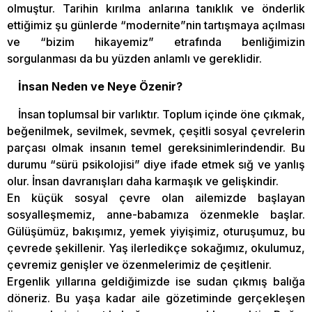
olmuştur. Tarihin kırılma anlarına tanıklık ve önderlik
ettiğimiz şu günlerde “modernite”nin tartışmaya açılması
ve “bizim hikayemiz” etrafında benliğimizin
sorgulanması da bu yüzden anlamlı ve gereklidir.
İnsan Neden ve Neye Özenir?
İnsan toplumsal bir varlıktır. Toplum içinde öne çıkmak,
beğenilmek, sevilmek, sevmek, çeşitli sosyal çevrelerin
parçası olmak insanın temel gereksinimlerindendir. Bu
durumu “sürü psikolojisi” diye ifade etmek sığ ve yanlış
olur. İnsan davranışları daha karmaşık ve gelişkindir.
En küçük sosyal çevre olan ailemizde başlayan
sosyalleşmemiz, anne-babamıza özenmekle başlar.
Gülüşümüz, bakışımız, yemek yiyişimiz, oturuşumuz, bu
çevrede şekillenir. Yaş ilerledikçe sokağımız, okulumuz,
çevremiz genişler ve özenmelerimiz de çeşitlenir.
Ergenlik yıllarına geldiğimizde ise sudan çıkmış balığa
döneriz. Bu yaşa kadar aile gözetiminde gerçekleşen