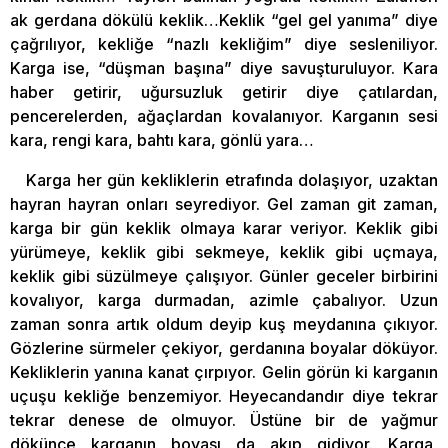
ak gerdana dökülü keklik…Keklik “gel gel yanıma” diye
çağrılıyor, kekliğe “nazlı kekliğim” diye sesleniliyor.
Karga ise, “düşman başına” diye savuşturuluyor. Kara
haber getirir, uğursuzluk getirir diye çatılardan,
pencerelerden, ağaçlardan kovalanıyor. Karganın sesi
kara, rengi kara, bahtı kara, gönlü yara…
Karga her gün kekliklerin etrafında dolaşıyor, uzaktan
hayran hayran onları seyrediyor. Gel zaman git zaman,
karga bir gün keklik olmaya karar veriyor. Keklik gibi
yürümeye, keklik gibi sekmeye, keklik gibi uçmaya,
keklik gibi süzülmeye çalışıyor. Günler geceler birbirini
kovalıyor, karga durmadan, azimle çabalıyor. Uzun
zaman sonra artık oldum deyip kuş meydanına çıkıyor.
Gözlerine sürmeler çekiyor, gerdanına boyalar döküyor.
Kekliklerin yanına kanat çırpıyor. Gelin görün ki karganın
uçuşu kekliğe benzemiyor. Heyecandandır diye tekrar
tekrar denese de olmuyor. Üstüne bir de yağmur
dökünce karganın boyası da akıp gidiyor. Karga,