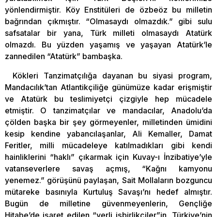
yönlendirmiştir. Köy Enstitüleri de özbeöz bu milletin
bağrından çıkmıştır. “Olmasaydı olmazdık.” gibi sulu
safsatalar bir yana, Türk milleti olmasaydı Atatürk
olmazdı. Bu yüzden yaşamış ve yaşayan Atatürk’le
zannedilen “Atatürk” bambaşka.
Kökleri Tanzimatçılığa dayanan bu siyasi program,
Mandacılık’tan Atlantikçiliğe günümüze kadar erişmiştir
ve Atatürk bu teslimiyetçi çizgiyle hep mücadele
etmiştir. O tanzimatçılar ve mandacılar, Anadolu’da
çölden başka bir şey görmeyenler, milletinden ümidini
kesip kendine yabancılaşanlar, Ali Kemaller, Damat
Feritler, milli mücadeleye katılmadıkları gibi kendi
hainliklerini “haklı” çıkarmak için Kuvay-ı İnzibatiye’yle
vatanseverlere savaş açmış, “Kağnı kamyonu
yenemez.” görüşünü paylaşan, Sait Mollaların bozguncu
mütareke basınıyla Kurtuluş Savaşı’nı hedef almıştır.
Bugün de milletine güvenmeyenlerin, Gençliğe
Hitabe’de işaret edilen “yerli işbirlikçiler”in, Türkiye’nin