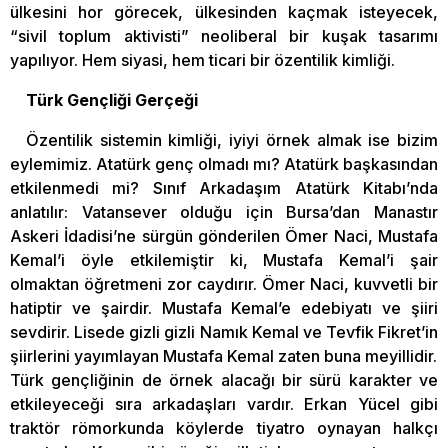
ülkesini hor görecek, ülkesinden kaçmak isteyecek,
“sivil toplum aktivisti” neoliberal bir kuşak tasarımı
yapılıyor. Hem siyasi, hem ticari bir özentilik kimliği.
Türk Gençliği Gerçeği
Özentilik sistemin kimliği, iyiyi örnek almak ise bizim
eylemimiz. Atatürk genç olmadı mı? Atatürk başkasından
etkilenmedi mi? Sınıf Arkadaşım Atatürk Kitabı’nda
anlatılır: Vatansever olduğu için Bursa’dan Manastır
Askeri İdadisi’ne sürgün gönderilen Ömer Naci, Mustafa
Kemal’i öyle etkilemiştir ki, Mustafa Kemal’i şair
olmaktan öğretmeni zor caydırır. Ömer Naci, kuvvetli bir
hatiptir ve şairdir. Mustafa Kemal’e edebiyatı ve şiiri
sevdirir. Lisede gizli gizli Namık Kemal ve Tevfik Fikret’in
şiirlerini yayımlayan Mustafa Kemal zaten buna meyillidir.
Türk gençliğinin de örnek alacağı bir sürü karakter ve
etkileyeceği sıra arkadaşları vardır. Erkan Yücel gibi
traktör römorkunda köylerde tiyatro oynayan halkçı