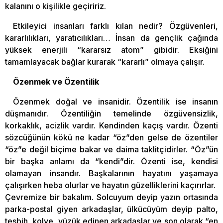
kalanını o kişilikle geçiririz.
Etkileyici insanları farklı kılan nedir? Özgüvenleri,
kararlılıkları, yaratıcılıkları… İnsan da gençlik çağında
yüksek enerjili “kararsız atom” gibidir. Eksiğini
tamamlayacak bağlar kurarak “kararlı” olmaya çalışır.
Özenmek ve Özentilik
Özenmek doğal ve insanidir. Özentilik ise insanın
düşmanıdır. Özentiliğin temelinde özgüvensizlik,
korkaklık, acizlik vardır. Kendinden kaçış vardır. Özenti
sözcüğünün kökü ne kadar “öz”den gelse de özentiler
“öz”e değil biçime bakar ve daima taklitçidirler. “Öz”ün
bir başka anlamı da “kendi”dir. Özenti ise, kendisi
olamayan insandır. Başkalarının hayatını yaşamaya
çalışırken heba olurlar ve hayatın güzelliklerini kaçırırlar.
Çevremize bir bakalım. Solcuyum deyip yazın ortasında
parka-postal giyen arkadaşlar, ülkücüyüm deyip palto,
tesbih, kolye, yüzük edinen arkadaşlar ve son olarak “en