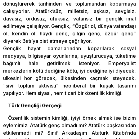
dönüştürerek tarihinden ve toplumundan koparmaya
çalışıyorlar. Atatürk’süz, milletsiz, aşksız, sevgisiz,
davasız, ordusuz, ufuksuz, vatansız bir gençlik imal
edilmeye çalışılıyor. Gençlik, “Özgür ol, dünya vatandaşı
ol, kendin ol, haydi genç, çılgın genç, özgür genç”
diyerek Batı’ya biat etmeye çağrılıyor.
Gençlik hayat damarlarından koparılarak sosyal
medyaya, bilgisayar oyunlarına, uyuşturucuya, tüketime
bağımlı hale getirilmek isteniyor. Emperyalist
merkezlerin kötü dediğine kötü, iyi dediğine iyi diyecek,
ülkesini hor görecek, ülkesinden kaçmak isteyecek,
“sivil toplum aktivisti” neoliberal bir kuşak tasarımı
yapılıyor. Hem siyasi, hem ticari bir özentilik kimliği.
Türk Gençliği Gerçeği
Özentilik sistemin kimliği, iyiyi örnek almak ise bizim
eylemimiz. Atatürk genç olmadı mı? Atatürk başkasından
etkilenmedi mi? Sınıf Arkadaşım Atatürk Kitabı’nda