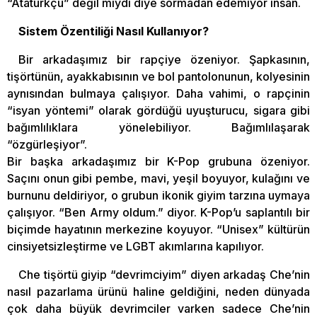
“Atatürkçü” değil miydi diye sormadan edemiyor insan.
Sistem Özentiliği Nasıl Kullanıyor?
Bir arkadaşımız bir rapçiye özeniyor. Şapkasının,
tişörtünün, ayakkabısının ve bol pantolonunun, kolyesinin
aynısından bulmaya çalışıyor. Daha vahimi, o rapçinin
“isyan yöntemi” olarak gördüğü uyuşturucu, sigara gibi
bağımlılıklara yönelebiliyor. Bağımlılaşarak
“özgürleşiyor”.
Bir başka arkadaşımız bir K-Pop grubuna özeniyor.
Saçını onun gibi pembe, mavi, yeşil boyuyor, kulağını ve
burnunu deldiriyor, o grubun ikonik giyim tarzına uymaya
çalışıyor. “Ben Army oldum.” diyor. K-Pop’u saplantılı bir
biçimde hayatının merkezine koyuyor. “Unisex” kültürün
cinsiyetsizleştirme ve LGBT akımlarına kapılıyor.
Che tişörtü giyip “devrimciyim” diyen arkadaş Che’nin
nasıl pazarlama ürünü haline geldiğini, neden dünyada
çok daha büyük devrimciler varken sadece Che’nin