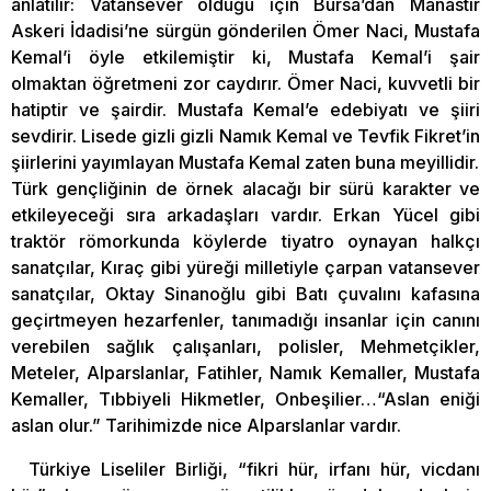
anlatılır: Vatansever olduğu için Bursa’dan Manastır
Askeri İdadisi’ne sürgün gönderilen Ömer Naci, Mustafa
Kemal’i öyle etkilemiştir ki, Mustafa Kemal’i şair
olmaktan öğretmeni zor caydırır. Ömer Naci, kuvvetli bir
hatiptir ve şairdir. Mustafa Kemal’e edebiyatı ve şiiri
sevdirir. Lisede gizli gizli Namık Kemal ve Tevfik Fikret’in
şiirlerini yayımlayan Mustafa Kemal zaten buna meyillidir.
Türk gençliğinin de örnek alacağı bir sürü karakter ve
etkileyeceği sıra arkadaşları vardır. Erkan Yücel gibi
traktör römorkunda köylerde tiyatro oynayan halkçı
sanatçılar, Kıraç gibi yüreği milletiyle çarpan vatansever
sanatçılar, Oktay Sinanoğlu gibi Batı çuvalını kafasına
geçirtmeyen hezarfenler, tanımadığı insanlar için canını
verebilen sağlık çalışanları, polisler, Mehmetçikler,
Meteler, Alparslanlar, Fatihler, Namık Kemaller, Mustafa
Kemaller, Tıbbiyeli Hikmetler, Onbeşilier…“Aslan eniği
aslan olur.” Tarihimizde nice Alparslanlar vardır.
Türkiye Liseliler Birliği, “fikri hür, irfanı hür, vicdanı