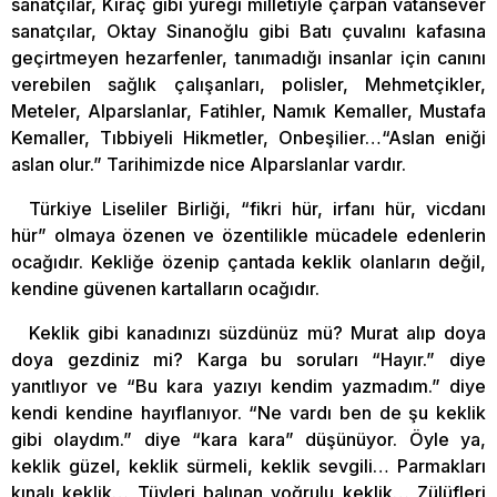
sanatçılar, Kıraç gibi yüreği milletiyle çarpan vatansever
sanatçılar, Oktay Sinanoğlu gibi Batı çuvalını kafasına
geçirtmeyen hezarfenler, tanımadığı insanlar için canını
verebilen sağlık çalışanları, polisler, Mehmetçikler,
Meteler, Alparslanlar, Fatihler, Namık Kemaller, Mustafa
Kemaller, Tıbbiyeli Hikmetler, Onbeşilier…“Aslan eniği
aslan olur.” Tarihimizde nice Alparslanlar vardır.
Türkiye Liseliler Birliği, “fikri hür, irfanı hür, vicdanı
hür” olmaya özenen ve özentilikle mücadele edenlerin
ocağıdır. Kekliğe özenip çantada keklik olanların değil,
kendine güvenen kartalların ocağıdır.
Keklik gibi kanadınızı süzdünüz mü? Murat alıp doya
doya gezdiniz mi? Karga bu soruları “Hayır.” diye
yanıtlıyor ve “Bu kara yazıyı kendim yazmadım.” diye
kendi kendine hayıflanıyor. “Ne vardı ben de şu keklik
gibi olaydım.” diye “kara kara” düşünüyor. Öyle ya,
keklik güzel, keklik sürmeli, keklik sevgili… Parmakları
kınalı keklik… Tüyleri balınan yoğrulu keklik… Zülüfleri