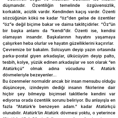
düşmanıdır. Özentiliğin temelinde özgüvensizlik,
korkaklık, acizlik vardır. Kendinden kaçış vardır. Özenti
sözcüğünün kökü ne kadar “öz”den gelse de özentiler
“öz”e değil biçime bakar ve daima taklitçidirler. “Öz”ün
bir başka anlamı da “kendi”dir. Özenti ise, kendisi
olamayan insandır. Başkalarının hayatını yaşamaya
çalışırken heba olurlar ve hayatın güzelliklerini kaçırırlar.
Çevremize bir bakalım. Solcuyum deyip yazın ortasında
parka-postal giyen arkadaşlar, ülkücüyüm deyip palto,
tesbih, kolye, yüzük edinen arkadaşlar ve son olarak “en
Atatürkçü” olmak adına vücudunu K. Atatürk
dövmeleriyle bezeyenler…
Bu özenmeler normaldir ancak bir insan mensubu olduğu
düşünceye, izindeyim dediği insanın fikirlerine dair
hiçbir şey bilmeyip biçimsel taklitlerle kendini var
ediyorsa orada özentilik sorunu beliriyor. Bu anlayışla en
fazla “Atatürk’e benzeyen adam.” kadar Atatürkçü
olunabilir. Atatürk’ün Atatürk dövmesi yoktu, o yeterince