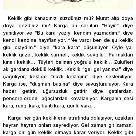
Keklik gibi kanadınızı süzdünüz mü? Murat alıp doya
doya gezdiniz mi? Karga bu soruları “Hayır.” diye
yanıtlıyor ve “Bu kara yazıyı kendim yazmadım.” diye
kendi kendine hayıflanıyor. “Ne vardı ben de şu keklik
gibi olaydım.” diye “kara kara” düşünüyor. Öyle ya,
keklik güzel, keklik sürmeli, keklik sevgili… Parmakları
kınalı keklik… Tüyleri balınan yoğrulu keklik… Zülüfleri
ak gerdana dökülü keklik…Keklik “gel gel yanıma” diye
çağrılıyor, kekliğe “nazlı kekliğim” diye sesleniliyor.
Karga ise, “düşman başına” diye savuşturuluyor. Kara
haber getirir, uğursuzluk getirir diye çatılardan,
pencerelerden, ağaçlardan kovalanıyor. Karganın sesi
kara, rengi kara, bahtı kara, gönlü yara…
Karga her gün kekliklerin etrafında dolaşıyor, uzaktan
hayran hayran onları seyrediyor. Gel zaman git zaman,
karga bir gün keklik olmaya karar veriyor. Keklik gibi