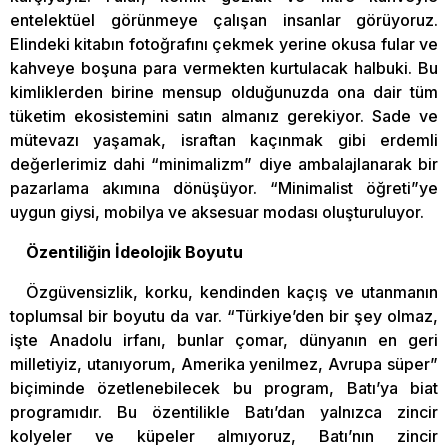
entelektüel görünmeye çalışan insanlar görüyoruz.
Elindeki kitabın fotoğrafını çekmek yerine okusa fular ve
kahveye boşuna para vermekten kurtulacak halbuki. Bu
kimliklerden birine mensup olduğunuzda ona dair tüm
tüketim ekosistemini satın almanız gerekiyor. Sade ve
mütevazı yaşamak, israftan kaçınmak gibi erdemli
değerlerimiz dahi “minimalizm” diye ambalajlanarak bir
pazarlama akımına dönüşüyor. “Minimalist öğreti”ye
uygun giysi, mobilya ve aksesuar modası oluşturuluyor.
Özentiliğin İdeolojik Boyutu
Özgüvensizlik, korku, kendinden kaçış ve utanmanın
toplumsal bir boyutu da var. “Türkiye’den bir şey olmaz,
işte Anadolu irfanı, bunlar çomar, dünyanın en geri
milletiyiz, utanıyorum, Amerika yenilmez, Avrupa süper”
biçiminde özetlenebilecek bu program, Batı’ya biat
programıdır. Bu özentilikle Batı’dan yalnızca zincir
kolyeler ve küpeler almıyoruz, Batı’nın zincir