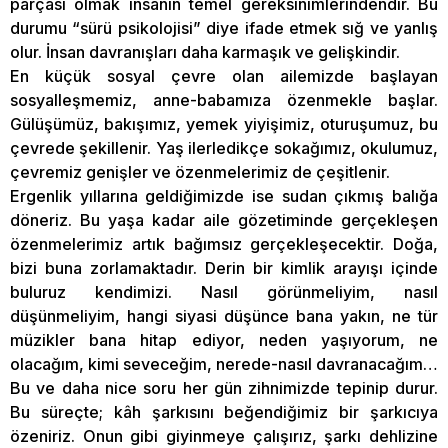
parçası olmak insanın temel gereksinimlerindendir. Bu
durumu “sürü psikolojisi” diye ifade etmek sığ ve yanlış
olur. İnsan davranışları daha karmaşık ve gelişkindir.
En küçük sosyal çevre olan ailemizde başlayan
sosyalleşmemiz, anne-babamıza özenmekle başlar.
Gülüşümüz, bakışımız, yemek yiyişimiz, oturuşumuz, bu
çevrede şekillenir. Yaş ilerledikçe sokağımız, okulumuz,
çevremiz genişler ve özenmelerimiz de çeşitlenir.
Ergenlik yıllarına geldiğimizde ise sudan çıkmış balığa
döneriz. Bu yaşa kadar aile gözetiminde gerçekleşen
özenmelerimiz artık bağımsız gerçekleşecektir. Doğa,
bizi buna zorlamaktadır. Derin bir kimlik arayışı içinde
buluruz kendimizi. Nasıl görünmeliyim, nasıl
düşünmeliyim, hangi siyasi düşünce bana yakın, ne tür
müzikler bana hitap ediyor, neden yaşıyorum, ne
olacağım, kimi seveceğim, nerede-nasıl davranacağım…
Bu ve daha nice soru her gün zihnimizde tepinip durur.
Bu süreçte; kâh şarkısını beğendiğimiz bir şarkıcıya
özeniriz. Onun gibi giyinmeye çalışırız, şarkı dehlizine