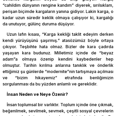
“cahildim dünyanın rengine kandım” diyerek, sırılsıklam,
perişan biçimde kargaların yanına gidiyor. Lakin karga, o
kadar uzun süredir keklik olmaya çalışıyor ki, kargalığı
da unutuyor, gülünç duruma düşüyor.
Uzun lafın kısası, “Karga kekliği taklit edeyim derken
kendi yürüyüşünü şaşırmış.” atasözümüz böyle ortaya
çıkıyor. Teşbihte hata olmaz. Bizler de kara çadırda
yaşayan kara budunuz. Milletimiz içinde de “beyaz
adam”a olmaya özenip kendini kaybedenler hep
olmuştur. Tarihin kırılma anlarına tanıklık ve önderlik
ettiğimiz şu günlerde “modernite”nin tartışmaya açılması
ve “bizim hikayemiz” etrafında benliğimizin
sorgulanması da bu yüzden anlamlı ve gereklidir.
İnsan Neden ve Neye Özenir?
İnsan toplumsal bir varlıktır. Toplum içinde öne çıkmak,
beğenilmek, sevilmek, sevmek, çeşitli sosyal çevrelerin