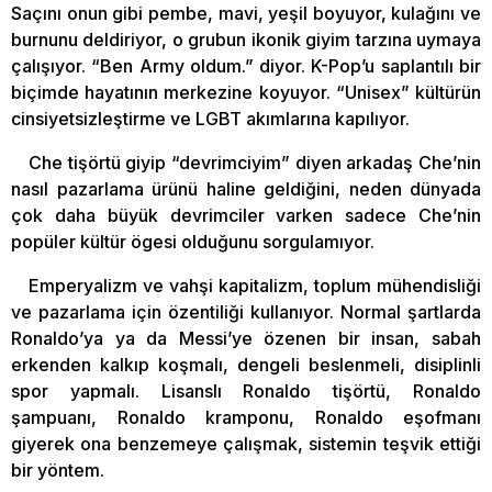
Saçını onun gibi pembe, mavi, yeşil boyuyor, kulağını ve
burnunu deldiriyor, o grubun ikonik giyim tarzına uymaya
çalışıyor. “Ben Army oldum.” diyor. K-Pop’u saplantılı bir
biçimde hayatının merkezine koyuyor. “Unisex” kültürün
cinsiyetsizleştirme ve LGBT akımlarına kapılıyor.
Che tişörtü giyip “devrimciyim” diyen arkadaş Che’nin
nasıl pazarlama ürünü haline geldiğini, neden dünyada
çok daha büyük devrimciler varken sadece Che’nin
popüler kültür ögesi olduğunu sorgulamıyor.
Emperyalizm ve vahşi kapitalizm, toplum mühendisliği
ve pazarlama için özentiliği kullanıyor. Normal şartlarda
Ronaldo’ya ya da Messi’ye özenen bir insan, sabah
erkenden kalkıp koşmalı, dengeli beslenmeli, disiplinli
spor yapmalı. Lisanslı Ronaldo tişörtü, Ronaldo
şampuanı, Ronaldo kramponu, Ronaldo eşofmanı
giyerek ona benzemeye çalışmak, sistemin teşvik ettiği
bir yöntem.