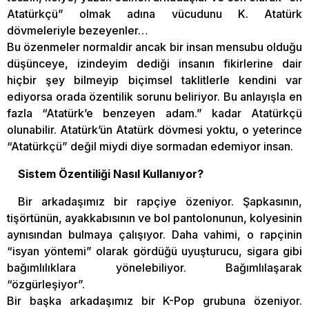
Atatürkçü” olmak adına vücudunu K. Atatürk
dövmeleriyle bezeyenler…
Bu özenmeler normaldir ancak bir insan mensubu olduğu
düşünceye, izindeyim dediği insanın fikirlerine dair
hiçbir şey bilmeyip biçimsel taklitlerle kendini var
ediyorsa orada özentilik sorunu beliriyor. Bu anlayışla en
fazla “Atatürk’e benzeyen adam.” kadar Atatürkçü
olunabilir. Atatürk’ün Atatürk dövmesi yoktu, o yeterince
“Atatürkçü” değil miydi diye sormadan edemiyor insan.
Sistem Özentiliği Nasıl Kullanıyor?
Bir arkadaşımız bir rapçiye özeniyor. Şapkasının,
tişörtünün, ayakkabısının ve bol pantolonunun, kolyesinin
aynısından bulmaya çalışıyor. Daha vahimi, o rapçinin
“isyan yöntemi” olarak gördüğü uyuşturucu, sigara gibi
bağımlılıklara yönelebiliyor. Bağımlılaşarak
“özgürleşiyor”.
Bir başka arkadaşımız bir K-Pop grubuna özeniyor.