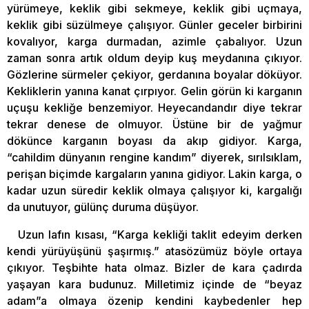
yürümeye, keklik gibi sekmeye, keklik gibi uçmaya,
keklik gibi süzülmeye çalışıyor. Günler geceler birbirini
kovalıyor, karga durmadan, azimle çabalıyor. Uzun
zaman sonra artık oldum deyip kuş meydanına çıkıyor.
Gözlerine sürmeler çekiyor, gerdanına boyalar döküyor.
Kekliklerin yanına kanat çırpıyor. Gelin görün ki karganın
uçuşu kekliğe benzemiyor. Heyecandandır diye tekrar
tekrar denese de olmuyor. Üstüne bir de yağmur
dökünce karganın boyası da akıp gidiyor. Karga,
“cahildim dünyanın rengine kandım” diyerek, sırılsıklam,
perişan biçimde kargaların yanına gidiyor. Lakin karga, o
kadar uzun süredir keklik olmaya çalışıyor ki, kargalığı
da unutuyor, gülünç duruma düşüyor.
Uzun lafın kısası, “Karga kekliği taklit edeyim derken
kendi yürüyüşünü şaşırmış.” atasözümüz böyle ortaya
çıkıyor. Teşbihte hata olmaz. Bizler de kara çadırda
yaşayan kara budunuz. Milletimiz içinde de “beyaz
adam”a olmaya özenip kendini kaybedenler hep