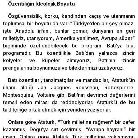
Özentiliğin İdeolojik Boyutu
Özgüvensizlik, korku, kendinden kaçış ve utanmanın
toplumsal bir boyutu da var. “Türkiye’den bir şey olmaz,
işte Anadolu irfanı, bunlar çomar, dünyanın en geri
milletiyiz, utanıyorum, Amerika yenilmez, Avrupa süper”
biçiminde özetlenebilecek bu program, Batı’ya biat
programıdır. Bu özentilikle Batı’dan yalnızca zincir
kolyeler ve küpeler almıyoruz, Batı’nın zincir
prangalarına boynumuzu ve bileklerimizi uzatıyoruz.
Batı özentileri, tanzimatçılar ve mandacılar, Atatürk’ün
ilham aldığı Jan Jacques Rousseau, Robespierre,
Montesquieu, Voltaire gibi Batı’nın devrimci değerlerini
temsil eden mirası da reddediyorlar. Atatürk’ü de bu
taklitçiliğe ortak etmek için yeniden yazıyorlar.
Onlara göre Atatürk, “Türk milletine rağmen” bir zafer
kazanmış, Doğu’ya sırt çevirmiş, “Avrupa hayranı” bir
insan. Onlara göre Atatürk Türk milletine yakışmıyor,