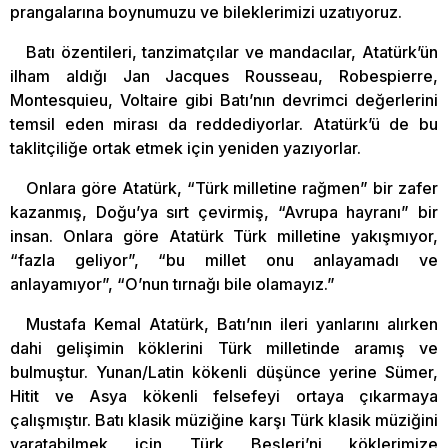
prangalarına boynumuzu ve bileklerimizi uzatıyoruz.
Batı özentileri, tanzimatçılar ve mandacılar, Atatürk’ün
ilham aldığı Jan Jacques Rousseau, Robespierre,
Montesquieu, Voltaire gibi Batı’nın devrimci değerlerini
temsil eden mirası da reddediyorlar. Atatürk’ü de bu
taklitçiliğe ortak etmek için yeniden yazıyorlar.
Onlara göre Atatürk, “Türk milletine rağmen” bir zafer
kazanmış, Doğu’ya sırt çevirmiş, “Avrupa hayranı” bir
insan. Onlara göre Atatürk Türk milletine yakışmıyor,
“fazla geliyor”, “bu millet onu anlayamadı ve
anlayamıyor”, “O’nun tırnağı bile olamayız.”
Mustafa Kemal Atatürk, Batı’nın ileri yanlarını alırken
dahi gelişimin köklerini Türk milletinde aramış ve
bulmuştur. Yunan/Latin kökenli düşünce yerine Sümer,
Hitit ve Asya kökenli felsefeyi ortaya çıkarmaya
çalışmıştır. Batı klasik müziğine karşı Türk klasik müziğini
yaratabilmek için Türk Beşleri’ni köklerimize