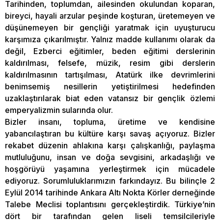
Tarihinden, toplumdan, ailesinden okulundan koparan,
bireyci, hayali arzular peşinde koşturan, üretemeyen ve
düşünemeyen bir gençliği yaratmak için uyuşturucu
karşımıza çıkarılmıştır. Yalnız madde kullanımı olarak da
değil, Ezberci eğitimler, beden eğitimi derslerinin
kaldırılması, felsefe, müzik, resim gibi derslerin
kaldırılmasının tartışılması, Atatürk ilke devrimlerini
benimsemiş nesillerin yetiştirilmesi hedefinden
uzaklaştırılarak biat eden vatansız bir gençlik özlemi
emperyalizmin sularında olur.
Bizler insanı, topluma, üretime ve kendisine
yabancılaştıran bu kültüre karşı savaş açıyoruz. Bizler
rekabet düzenin ahlakına karşı çalışkanlığı, paylaşma
mutluluğunu, insan ve doğa sevgisini, arkadaşlığı ve
hoşgörüyü yaşamına yerleştirmek için mücadele
ediyoruz. Sorumluluklarımızın farkındayız. Bu bilinçle 2
Eylül 2014 tarihinde Ankara Altı Nokta Körler derneğinde
Talebe Meclisi toplantısını gerçekleştirdik. Türkiye’nin
dört bir tarafından gelen liseli temsilcileriyle