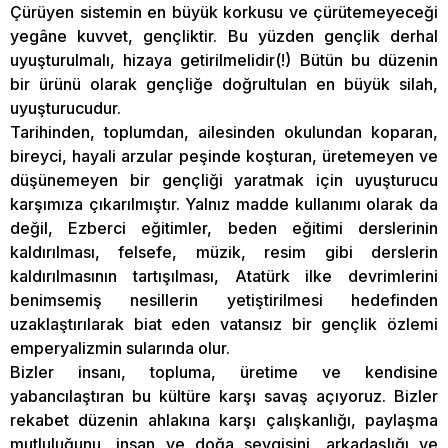
Çürüyen sistemin en büyük korkusu ve çürütemeyeceği
yegâne kuvvet, gençliktir. Bu yüzden gençlik derhal
uyuşturulmalı, hizaya getirilmelidir(!) Bütün bu düzenin
bir ürünü olarak gençliğe doğrultulan en büyük silah,
uyuşturucudur.
Tarihinden, toplumdan, ailesinden okulundan koparan,
bireyci, hayali arzular peşinde koşturan, üretemeyen ve
düşünemeyen bir gençliği yaratmak için uyuşturucu
karşımıza çıkarılmıştır. Yalnız madde kullanımı olarak da
değil, Ezberci eğitimler, beden eğitimi derslerinin
kaldırılması, felsefe, müzik, resim gibi derslerin
kaldırılmasının tartışılması, Atatürk ilke devrimlerini
benimsemiş nesillerin yetiştirilmesi hedefinden
uzaklaştırılarak biat eden vatansız bir gençlik özlemi
emperyalizmin sularında olur.
Bizler insanı, topluma, üretime ve kendisine
yabancılaştıran bu kültüre karşı savaş açıyoruz. Bizler
rekabet düzenin ahlakına karşı çalışkanlığı, paylaşma
mutluluğunu, insan ve doğa sevgisini, arkadaşlığı ve