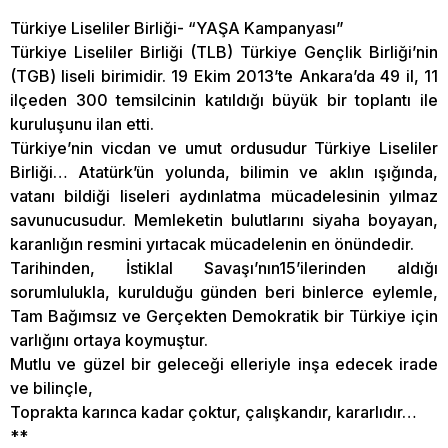
Türkiye Liseliler Birliği- “YAŞA Kampanyası”
Türkiye Liseliler Birliği (TLB) Türkiye Gençlik Birliği’nin
(TGB) liseli birimidir. 19 Ekim 2013’te Ankara’da 49 il, 11
ilçeden 300 temsilcinin katıldığı büyük bir toplantı ile
kuruluşunu ilan etti.
Türkiye’nin vicdan ve umut ordusudur Türkiye Liseliler
Birliği… Atatürk’ün yolunda, bilimin ve aklın ışığında,
vatanı bildiği liseleri aydınlatma mücadelesinin yılmaz
savunucusudur. Memleketin bulutlarını siyaha boyayan,
karanlığın resmini yırtacak mücadelenin en önündedir.
Tarihinden, İstiklal Savaşı’nın15’ilerinden aldığı
sorumlulukla, kurulduğu günden beri binlerce eylemle,
Tam Bağımsız ve Gerçekten Demokratik bir Türkiye için
varlığını ortaya koymuştur.
Mutlu ve güzel bir geleceği elleriyle inşa edecek irade
ve bilinçle,
Toprakta karınca kadar çoktur, çalışkandır, kararlıdır…
**