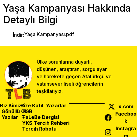
Yaşa Kampanyası Hakkında
Detaylı Bilgi
Yaşa Kampanyası.pdf
İndir:
Ülke sorunlarına duyarlı,
düşünen, araştıran, sorgulayan
ve harekete geçen Atatürkçü ve
vatansever liseli öğrencilerin
teşkilatıyız.
Biz Kimiz?
Bize Katıl
Yazarlar
x.com
Gönüllü Ol
TGB
Faceboo
Yazılar
TaLeBe Dergisi
k
YKS Tercih Rehberi
Instagra
Tercih Robotu
m
Önceki Yazı
Sonraki Yazı