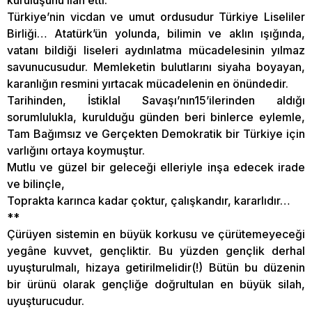
kuruluşunu ilan etti.
Türkiye’nin vicdan ve umut ordusudur Türkiye Liseliler
Birliği… Atatürk’ün yolunda, bilimin ve aklın ışığında,
vatanı bildiği liseleri aydınlatma mücadelesinin yılmaz
savunucusudur. Memleketin bulutlarını siyaha boyayan,
karanlığın resmini yırtacak mücadelenin en önündedir.
Tarihinden, İstiklal Savaşı’nın15’ilerinden aldığı
sorumlulukla, kurulduğu günden beri binlerce eylemle,
Tam Bağımsız ve Gerçekten Demokratik bir Türkiye için
varlığını ortaya koymuştur.
Mutlu ve güzel bir geleceği elleriyle inşa edecek irade
ve bilinçle,
Toprakta karınca kadar çoktur, çalışkandır, kararlıdır…
**
Çürüyen sistemin en büyük korkusu ve çürütemeyeceği
yegâne kuvvet, gençliktir. Bu yüzden gençlik derhal
uyuşturulmalı, hizaya getirilmelidir(!) Bütün bu düzenin
bir ürünü olarak gençliğe doğrultulan en büyük silah,
uyuşturucudur.