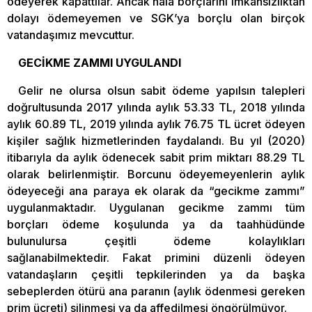
ödeyerek kapattılar. Ancak hala borçlarını imkansızlıktan
dolayı ödemeyemen ve SGK’ya borçlu olan birçok
vatandaşımız mevcuttur.
GECİKME ZAMMI UYGULANDI
Gelir ne olursa olsun sabit ödeme yapılsın talepleri
doğrultusunda 2017 yılında aylık 53.33 TL, 2018 yılında
aylık 60.89 TL, 2019 yılında aylık 76.75 TL ücret ödeyen
kişiler sağlık hizmetlerinden faydalandı. Bu yıl (2020)
itibarıyla da aylık ödenecek sabit prim miktarı 88.29 TL
olarak belirlenmiştir. Borcunu ödeyemeyenlerin aylık
ödeyeceği ana paraya ek olarak da “gecikme zammı”
uygulanmaktadır. Uygulanan gecikme zammı tüm
borçları ödeme koşulunda ya da taahhüdünde
bulunulursa çeşitli ödeme kolaylıkları
sağlanabilmektedir. Fakat primini düzenli ödeyen
vatandaşların çeşitli tepkilerinden ya da başka
sebeplerden ötürü ana paranın (aylık ödenmesi gereken
prim ücreti) silinmesi ya da affedilmesi öngörülmüyor.