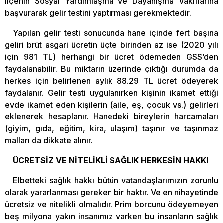
ilçenin Sosyal Yardımlaşma ve Dayanışma Vakıflarına
başvurarak gelir testini yaptırması gerekmektedir.
Yapılan gelir testi sonucunda hane içinde fert başına
geliri brüt asgari ücretin üçte birinden az ise (2020 yılı
için 981 TL) herhangi bir ücret ödemeden GSS’den
faydalanabilir. Bu miktarın üzerinde çıktığı durumda da
herkes için belirlenen aylık 88.29 TL ücret ödeyerek
faydalanır. Gelir testi uygulanırken kişinin ikamet ettiği
evde ikamet eden kişilerin (aile, eş, çocuk vs.) gelirleri
eklenerek hesaplanır. Hanedeki bireylerin harcamaları
(giyim, gıda, eğitim, kira, ulaşım) taşınır ve taşınmaz
malları da dikkate alınır.
ÜCRETSİZ VE NİTELİKLİ SAĞLIK HERKESİN HAKKI
Elbetteki sağlık hakkı bütün vatandaşlarımızın zorunlu
olarak yararlanması gereken bir haktır. Ve en nihayetinde
ücretsiz ve nitelikli olmalıdır. Prim borcunu ödeyemeyen
beş milyona yakın insanımız varken bu insanların sağlık