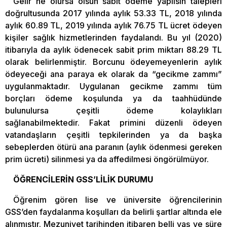
Gelir ne olursa olsun sabit ödeme yapılsın talepleri
doğrultusunda 2017 yılında aylık 53.33 TL, 2018 yılında
aylık 60.89 TL, 2019 yılında aylık 76.75 TL ücret ödeyen
kişiler sağlık hizmetlerinden faydalandı. Bu yıl (2020)
itibarıyla da aylık ödenecek sabit prim miktarı 88.29 TL
olarak belirlenmiştir. Borcunu ödeyemeyenlerin aylık
ödeyeceği ana paraya ek olarak da “gecikme zammı”
uygulanmaktadır. Uygulanan gecikme zammı tüm
borçları ödeme koşulunda ya da taahhüdünde
bulunulursa çeşitli ödeme kolaylıkları
sağlanabilmektedir. Fakat primini düzenli ödeyen
vatandaşların çeşitli tepkilerinden ya da başka
sebeplerden ötürü ana paranın (aylık ödenmesi gereken
prim ücreti) silinmesi ya da affedilmesi öngörülmüyor.
ÖĞRENCİLERİN GSS’LİLİK DURUMU
Öğrenim gören lise ve üniversite öğrencilerinin
GSS’den faydalanma koşulları da belirli şartlar altında ele
alınmıştır. Mezuniyet tarihinden itibaren belli yaş ve süre