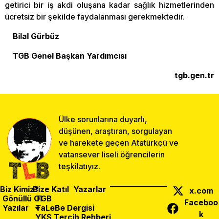
getirici bir iş akdi oluşana kadar sağlık hizmetlerinden
ücretsiz bir şekilde faydalanması gerekmektedir.
Bilal Gürbüz
TGB Genel Başkan Yardımcısı
tgb.gen.tr
Ülke sorunlarına duyarlı,
düşünen, araştıran, sorgulayan
ve harekete geçen Atatürkçü ve
vatansever liseli öğrencilerin
teşkilatıyız.
Biz Kimiz?
Bize Katıl
Yazarlar
x.com
Gönüllü Ol
TGB
Faceboo
Yazılar
TaLeBe Dergisi
k
YKS Tercih Rehberi