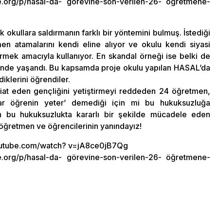
org/p/hasal-da- görevine-son-verilen-26- öğretmene-
ek okullara saldırmanın farklı bir yöntemini bulmuş. İstediği
men atamalarını kendi eline alıyor ve okulu kendi siyasi
irmek amacıyla kullanıyor. En skandal örneği ise belki de
’nde yaşandı. Bu kapsamda proje okulu yapılan HASAL’da
diklerini öğrendiler.
iat eden gençliğini yetiştirmeyi reddeden 24 öğretmen,
adar öğrenin yeter’ demediği için mi bu hukuksuzluğa
an bu hukuksuzlukta kararlı bir şekilde mücadele eden
öğretmen ve öğrencilerinin yanındayız!
.youtube.com/watch? v=jA8ce0jB7Qg
org/p/hasal-da- görevine-son-verilen-26- öğretmene-