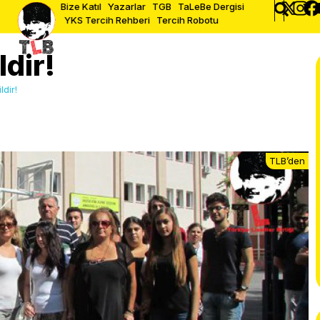
Bize Katıl
Yazarlar
TGB
TaLeBe Dergisi
YKS Tercih Rehberi
Tercih Robotu
ldir!
ldir!
TLB’den