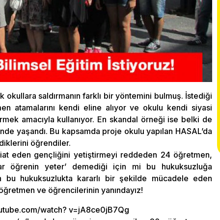
ek okullara saldırmanın farklı bir yöntemini bulmuş. İstediği
men atamalarını kendi eline alıyor ve okulu kendi siyasi
irmek amacıyla kullanıyor. En skandal örneği ise belki de
’nde yaşandı. Bu kapsamda proje okulu yapılan HASAL’da
diklerini öğrendiler.
iat eden gençliğini yetiştirmeyi reddeden 24 öğretmen,
adar öğrenin yeter’ demediği için mi bu hukuksuzluğa
an bu hukuksuzlukta kararlı bir şekilde mücadele eden
öğretmen ve öğrencilerinin yanındayız!
.youtube.com/watch? v=jA8ce0jB7Qg