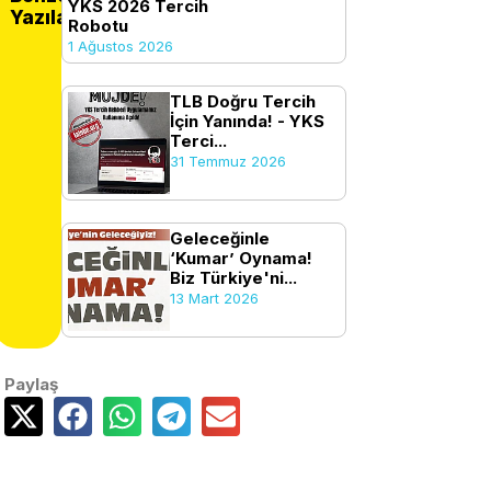
YKS 2026 Tercih
Yazılar
Robotu
1 Ağustos 2026
TLB Doğru Tercih
İçin Yanında! - YKS
Terci...
31 Temmuz 2026
Geleceğinle
‘Kumar’ Oynama!
Biz Türkiye'ni...
13 Mart 2026
Paylaş