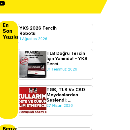
En
YKS 2026 Tercih
Son
Robotu
Yazılanlar
1 Ağustos 2026
TLB Doğru Tercih
İçin Yanında! - YKS
Terci...
31 Temmuz 2026
TGB, TLB Ve CKD
Meydanlardan
Seslendi: ...
27 Nisan 2026
Benzer