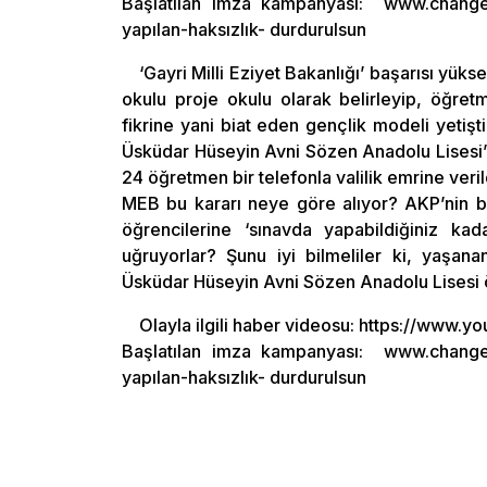
Başlatılan imza kampanyası: www.change.
yapılan-haksızlık- durdurulsun
‘Gayri Milli Eziyet Bakanlığı’ başarısı yüks
okulu proje okulu olarak belirleyip, öğret
fikrine yani biat eden gençlik modeli yetişt
Üsküdar Hüseyin Avni Sözen Anadolu Lisesi
24 öğretmen bir telefonla valilik emrine veril
MEB bu kararı neye göre alıyor? AKP’nin b
öğrencilerine ‘sınavda yapabildiğiniz k
uğruyorlar? Şunu iyi bilmeliler ki, yaşan
Üsküdar Hüseyin Avni Sözen Anadolu Lisesi 
Olayla ilgili haber videosu: https://www
Başlatılan imza kampanyası: www.change.
yapılan-haksızlık- durdurulsun