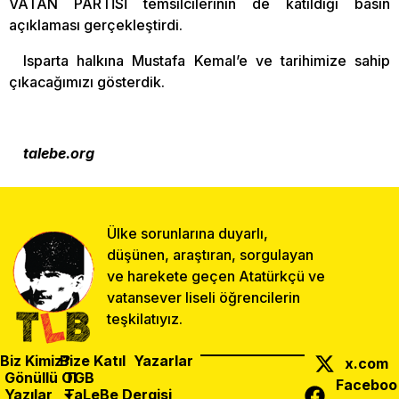
VATAN PARTİSİ temsilcilerinin de katıldığı basın
açıklaması gerçekleştirdi.
Isparta halkına Mustafa Kemal’e ve tarihimize sahip
çıkacağımızı gösterdik.
talebe.org
Ülke sorunlarına duyarlı,
düşünen, araştıran, sorgulayan
ve harekete geçen Atatürkçü ve
vatansever liseli öğrencilerin
teşkilatıyız.
Biz Kimiz?
Bize Katıl
Yazarlar
x.com
Gönüllü Ol
TGB
Faceboo
Yazılar
TaLeBe Dergisi