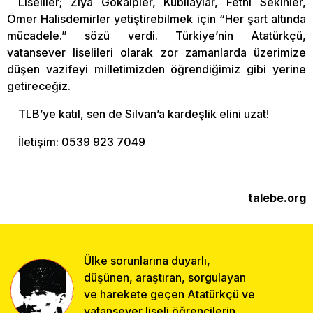
Liseliler; Ziya Gökalpler, Kubilaylar, Fethi Sekinler,
Ömer Halisdemirler yetiştirebilmek için “Her şart altında
mücadele.” sözü verdi. Türkiye’nin Atatürkçü,
vatansever liselileri olarak zor zamanlarda üzerimize
düşen vazifeyi milletimizden öğrendiğimiz gibi yerine
getireceğiz.
TLB’ye katıl, sen de Silvan’a kardeşlik elini uzat!
İletişim: 0539 923 7049
talebe.org
Ülke sorunlarına duyarlı,
düşünen, araştıran, sorgulayan
ve harekete geçen Atatürkçü ve
vatansever liseli öğrencilerin