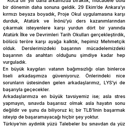
Koca bir yılı daha arkamızda bıraktık, mücadele dolu
bir dönemin daha sonuna geldik. 29 Ekim’de Ankara’yı
kırmızı beyaza boyadık, Proje Okul uygulamasına karşı
durduk, Atatürk ve İnönü’yü ders kazanımlarından
çıkarmak isteyenlere karşı yurdun dört bir yanında
Atatürk İlke ve Devrimleri Tarih Okulları gerçekleştirdik,
bölücü teröre karşı ayağa kalktık, hepimiz Mehmetçik
olduk. Derslerimizdeki başarının mücadelemizdeki
başarının da anahtarı olduğunu şimdiye kadar hep
vurguladık.
En büyük kaygıları vatanın bağımsızlığı olan binlerce
liseli arkadaşımıza güveniyoruz. Önlerindeki nice
sorunların üstesinden gelen arkadaşlarımız, LYS’yi de
başarıyla geçecekler.
Arkadaşlarımıza en büyük tavsiyemiz ise; asla stres
yapmayın, sınavda başarısız olmak asla hayatın sonu
değildir ve şunu da biliyoruz ki; bir TLB’linin başarmak
isteyip de başaramayacağı hiçbir şey yoktur.
Türkiye’nin aydınlık yüzü Talebeler bu sınavdan da yüz