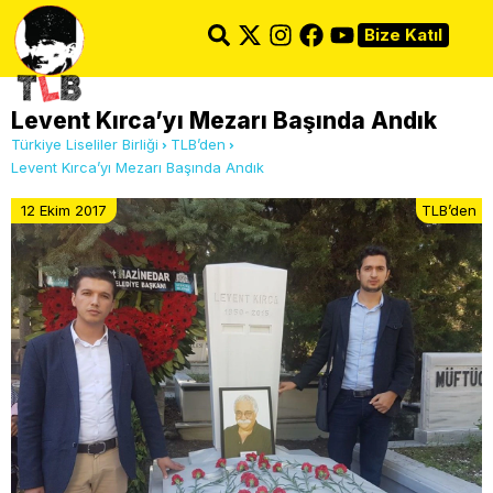
Bize Katıl
Levent Kırca’yı Mezarı Başında Andık
Türkiye Liseliler Birliği
TLB’den
Levent Kırca’yı Mezarı Başında Andık
12 Ekim 2017
TLB’den