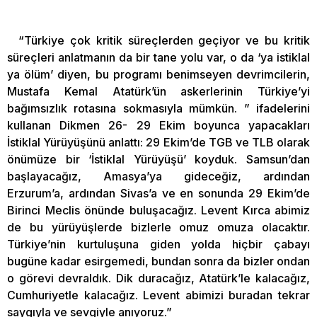
“Türkiye çok kritik süreçlerden geçiyor ve bu kritik
süreçleri anlatmanın da bir tane yolu var, o da ‘ya istiklal
ya ölüm’ diyen, bu programı benimseyen devrimcilerin,
Mustafa Kemal Atatürk’ün askerlerinin Türkiye’yi
bağımsızlık rotasına sokmasıyla mümkün. ” ifadelerini
kullanan Dikmen 26- 29 Ekim boyunca yapacakları
İstiklal Yürüyüşünü anlattı: 29 Ekim’de TGB ve TLB olarak
önümüze bir ‘İstiklal Yürüyüşü’ koyduk. Samsun’dan
başlayacağız, Amasya’ya gideceğiz, ardından
Erzurum’a, ardından Sivas’a ve en sonunda 29 Ekim’de
Birinci Meclis önünde buluşacağız. Levent Kırca abimiz
de bu yürüyüşlerde bizlerle omuz omuza olacaktır.
Türkiye’nin kurtuluşuna giden yolda hiçbir çabayı
bugüne kadar esirgemedi, bundan sonra da bizler ondan
o görevi devraldık. Dik duracağız, Atatürk’le kalacağız,
Cumhuriyetle kalacağız. Levent abimizi buradan tekrar
saygıyla ve sevgiyle anıyoruz.”