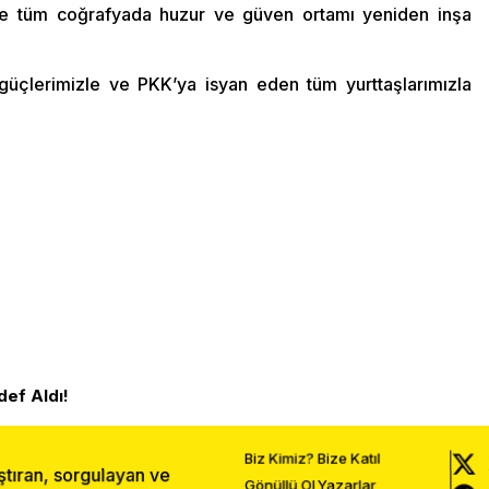
ikte tüm coğrafyada huzur ve güven ortamı yeniden inşa
güçlerimizle ve PKK’ya isyan eden tüm yurttaşlarımızla
ef Aldı!
Biz Kimiz?
Bize Katıl
ştıran, sorgulayan ve
Gönüllü Ol
Yazarlar