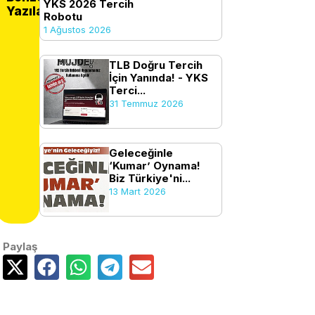
YKS 2026 Tercih
Yazılar
Robotu
1 Ağustos 2026
TLB Doğru Tercih
İçin Yanında! - YKS
Terci...
31 Temmuz 2026
Geleceğinle
‘Kumar’ Oynama!
Biz Türkiye'ni...
13 Mart 2026
Paylaş