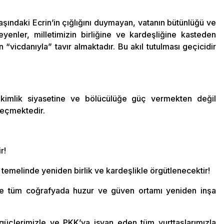
şındaki Ecrin’in çığlığını duymayan, vatanın bütünlüğü ve
eyenler, milletimizin birliğine ve kardeşliğine kasteden
n “vicdanıyla” tavır almaktadır. Bu akıl tutulması geçicidir
a kimlik siyasetine ve bölücülüğe güç vermekten değil
eçmektedir.
r!
 temelinde yeniden birlik ve kardeşlikle örgütlenecektir!
ikte tüm coğrafyada huzur ve güven ortamı yeniden inşa
güçlerimizle ve PKK’ya isyan eden tüm yurttaşlarımızla