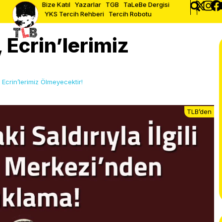
Bize Katıl
Yazarlar
TGB
TaLeBe Dergisi
YKS Tercih Rehberi
Tercih Robotu
 Ecrin’lerimiz
Ecrin’lerimiz Ölmeyecektir!
TLB’den