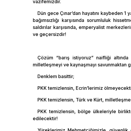
vazifemizdir.
Dün gece Çınar’dan hayatını kaybeden 1 ya
bağımsızlığı karşısında sorumluluk hissetm
saldırılar karşısında, emperyalist merkezleri
ve geçersizdir!
Çözüm “barış istiyoruz” naifliği altınd
milletleşmeyi ve kaynaşmayı savunmaktan g
Denklem basittir;
PKK temizlensin, Ecrin’lerimiz ölmeyecekti
PKK temizlensin, Türk ve Kürt, milletleşme
PKK temizlensin, bölge ülkeleriyle birl
edilecektir!
Yüreklerimiz Mehmetçiğimizle, güvenlik 