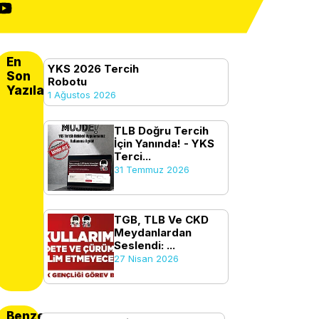
En
YKS 2026 Tercih
Son
Robotu
Yazılanlar
1 Ağustos 2026
TLB Doğru Tercih
İçin Yanında! - YKS
Terci...
31 Temmuz 2026
TGB, TLB Ve CKD
Meydanlardan
Seslendi: ...
27 Nisan 2026
Benzer