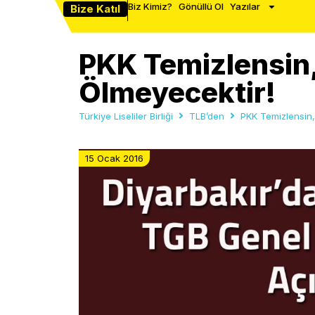
Biz Kimiz?
Gönüllü Ol
Yazılar
Bize Katıl
PKK Temizlensin,
Ölmeyecektir!
Türkiye Liseliler Birliği
TLB’den
PKK Temizlensin, 
15 Ocak 2016