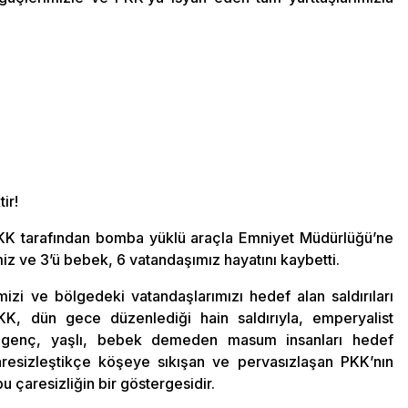
ir!
PKK tarafından bomba yüklü araçla Emniyet Müdürlüğü’ne
miz ve 3’ü bebek, 6 vatandaşımız hayatını kaybetti.
izi ve bölgedeki vatandaşlarımızı hedef alan saldırıları
K, dün gece düzenlediği hain saldırıyla, emperyalist
ği genç, yaşlı, bebek demeden masum insanları hedef
aresizleştikçe köşeye sıkışan ve pervasızlaşan PKK’nın
u çaresizliğin bir göstergesidir.