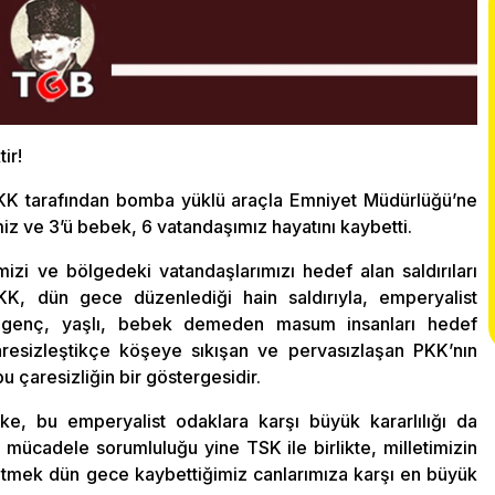
ir!
PKK tarafından bomba yüklü araçla Emniyet Müdürlüğü’ne
miz ve 3’ü bebek, 6 vatandaşımız hayatını kaybetti.
izi ve bölgedeki vatandaşlarımızı hedef alan saldırıları
K, dün gece düzenlediği hain saldırıyla, emperyalist
ği genç, yaşlı, bebek demeden masum insanları hedef
aresizleştikçe köşeye sıkışan ve pervasızlaşan PKK’nın
u çaresizliğin bir göstergesidir.
ke, bu emperyalist odaklara karşı büyük kararlılığı da
mücadele sorumluluğu yine TSK ile birlikte, milletimizin
eltmek dün gece kaybettiğimiz canlarımıza karşı en büyük