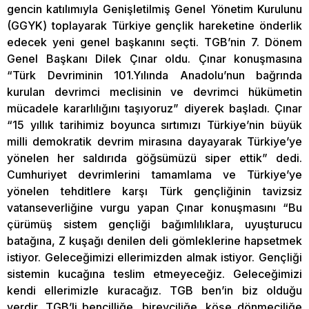
gencin katılımıyla Genişletilmiş Genel Yönetim Kurulunu
(GGYK) toplayarak Türkiye gençlik hareketine önderlik
edecek yeni genel başkanını seçti. TGB’nin 7. Dönem
Genel Başkanı Dilek Çınar oldu. Çınar konuşmasına
“Türk Devriminin 101.Yılında Anadolu’nun bağrında
kurulan devrimci meclisinin ve devrimci hükümetin
mücadele kararlılığını taşıyoruz” diyerek başladı. Çınar
“15 yıllık tarihimiz boyunca sırtımızı Türkiye’nin büyük
milli demokratik devrim mirasına dayayarak Türkiye’ye
yönelen her saldırıda göğsümüzü siper ettik” dedi.
Cumhuriyet devrimlerini tamamlama ve Türkiye’ye
yönelen tehditlere karşı Türk gençliğinin tavizsiz
vatanseverliğine vurgu yapan Çınar konuşmasını “Bu
çürümüş sistem gençliği bağımlılıklara, uyuşturucu
batağına, Z kuşağı denilen deli gömleklerine hapsetmek
istiyor. Geleceğimizi ellerimizden almak istiyor. Gençliği
sistemin kucağına teslim etmeyeceğiz. Geleceğimizi
kendi ellerimizle kuracağız. TGB ben’in biz olduğu
yerdir. TGB’li bencilliğe, bireyciliğe, köşe dönmeciliğe