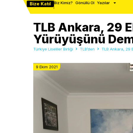
Biz Kimiz?
Gönüllü Ol
Yazılar
Bize Katıl
TLB Ankara, 29 E
Yürüyüşünü Demi
Türkiye Liseliler Birliği
TLB’den
TLB Ankara, 29 E
9 Ekim 2021