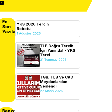
En
YKS 2026 Tercih
Son
Robotu
Yazılanlar
1 Ağustos 2026
TLB Doğru Tercih
İçin Yanında! - YKS
Terci...
31 Temmuz 2026
TGB, TLB Ve CKD
Meydanlardan
Seslendi: ...
27 Nisan 2026
Benzer