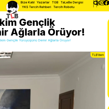
Bize Katıl
Yazarlar
TGB
TaLeBe Dergisi
YKS Tercih Rehberi
Tercih Robotu
kim Gençlik
r Ağlarla Örüyor!
kim Gençlik Yürüyüşünü Demir Ağlarla Örüyor!
TLB’den