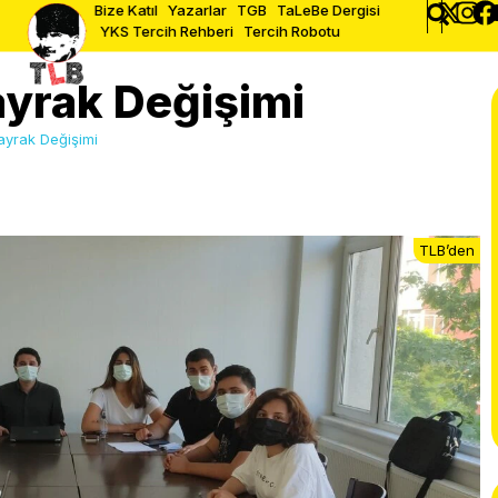
Bize Katıl
Yazarlar
TGB
TaLeBe Dergisi
YKS Tercih Rehberi
Tercih Robotu
ayrak Değişimi
ayrak Değişimi
TLB’den