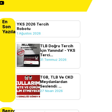
En
YKS 2026 Tercih
Son
Robotu
Yazılanlar
1 Ağustos 2026
TLB Doğru Tercih
İçin Yanında! - YKS
Terci...
31 Temmuz 2026
TGB, TLB Ve CKD
Meydanlardan
Seslendi: ...
27 Nisan 2026
Benzer