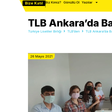
Biz Kimiz?
Gönüllü Ol
Yazılar
Bize Katıl
TLB Ankara’da B
Türkiye Liseliler Birliği
TLB’den
TLB Ankara’da B
26 Mayıs 2021