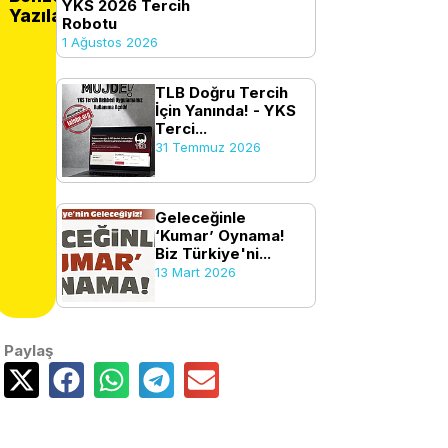
YKS 2026 Tercih
Yazılar
Robotu
1 Ağustos 2026
TLB Doğru Tercih
İçin Yanında! - YKS
Terci...
31 Temmuz 2026
Geleceğinle
‘Kumar’ Oynama!
Biz Türkiye'ni...
13 Mart 2026
Paylaş