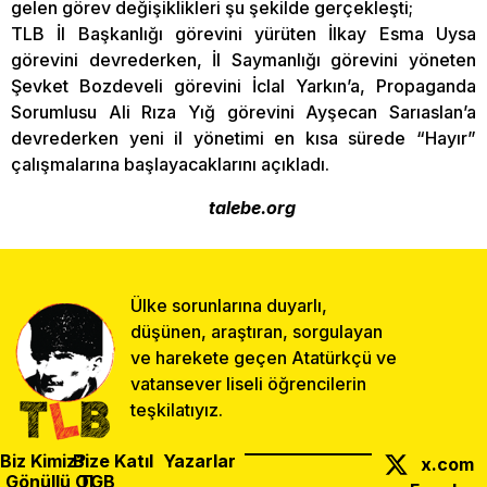
gelen görev değişiklikleri şu şekilde gerçekleşti;
TLB İl Başkanlığı görevini yürüten İlkay Esma Uysa
görevini devrederken, İl Saymanlığı görevini yöneten
Şevket Bozdeveli görevini İclal Yarkın’a, Propaganda
Sorumlusu Ali Rıza Yığ görevini Ayşecan Sarıaslan’a
devrederken yeni il yönetimi en kısa sürede “Hayır”
çalışmalarına başlayacaklarını açıkladı.
talebe.org
Ülke sorunlarına duyarlı,
düşünen, araştıran, sorgulayan
ve harekete geçen Atatürkçü ve
vatansever liseli öğrencilerin
teşkilatıyız.
Biz Kimiz?
Bize Katıl
Yazarlar
x.com
Gönüllü Ol
TGB