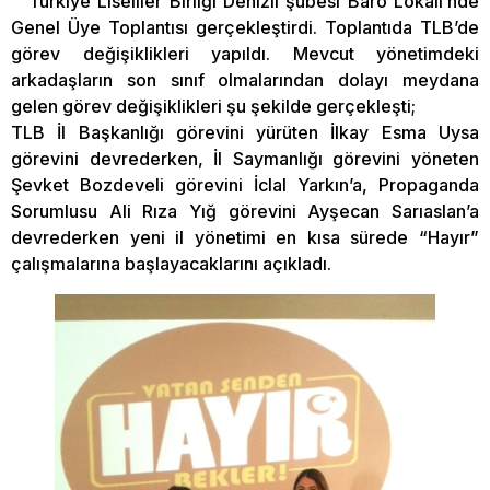
Türkiye Liseliler Birliği Denizli şubesi Baro Lokali’nde
Genel Üye Toplantısı gerçekleştirdi. Toplantıda TLB’de
görev değişiklikleri yapıldı. Mevcut yönetimdeki
arkadaşların son sınıf olmalarından dolayı meydana
gelen görev değişiklikleri şu şekilde gerçekleşti;
TLB İl Başkanlığı görevini yürüten İlkay Esma Uysa
görevini devrederken, İl Saymanlığı görevini yöneten
Şevket Bozdeveli görevini İclal Yarkın’a, Propaganda
Sorumlusu Ali Rıza Yığ görevini Ayşecan Sarıaslan’a
devrederken yeni il yönetimi en kısa sürede “Hayır”
çalışmalarına başlayacaklarını açıkladı.