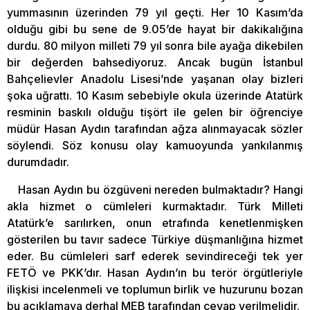
yummasının üzerinden 79 yıl geçti. Her 10 Kasım’da
olduğu gibi bu sene de 9.05’de hayat bir dakikalığına
durdu. 80 milyon milleti 79 yıl sonra bile ayağa dikebilen
bir değerden bahsediyoruz. Ancak bugün İstanbul
Bahçelievler Anadolu Lisesi’nde yaşanan olay bizleri
şoka uğrattı. 10 Kasım sebebiyle okula üzerinde Atatürk
resminin baskılı olduğu tişört ile gelen bir öğrenciye
müdür Hasan Aydın tarafından ağza alınmayacak sözler
söylendi. Söz konusu olay kamuoyunda yankılanmış
durumdadır.
Hasan Aydın bu özgüveni nereden bulmaktadır? Hangi
akla hizmet o cümleleri kurmaktadır. Türk Milleti
Atatürk’e sarılırken, onun etrafında kenetlenmişken
gösterilen bu tavır sadece Türkiye düşmanlığına hizmet
eder. Bu cümleleri sarf ederek sevindireceği tek yer
FETÖ ve PKK’dır. Hasan Aydın’ın bu terör örgütleriyle
ilişkisi incelenmeli ve toplumun birlik ve huzurunu bozan
bu açıklamaya derhal MEB tarafından cevap verilmelidir.