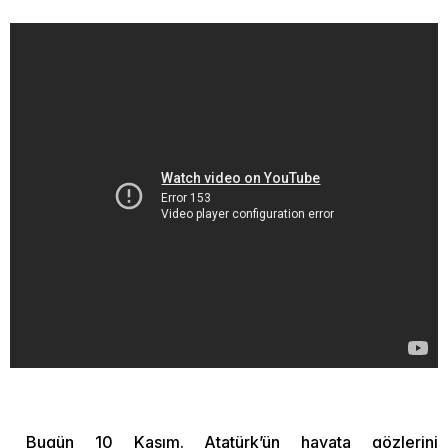
Bugün 10 Kasım. Atatürk’ün hayata gözlerini