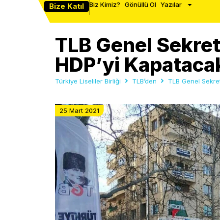
Biz Kimiz?
Gönüllü Ol
Yazılar
Bize Katıl
TLB Genel Sekret
HDP’yi Kapataca
Türkiye Liseliler Birliği
TLB’den
TLB Genel Sekret
25 Mart 2021