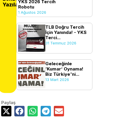
YKS 2026 Tercih
Yazılar
Robotu
1 Ağustos 2026
TLB Doğru Tercih
İçin Yanında! - YKS
Terci...
31 Temmuz 2026
Geleceğinle
‘Kumar’ Oynama!
Biz Türkiye'ni...
13 Mart 2026
Paylaş