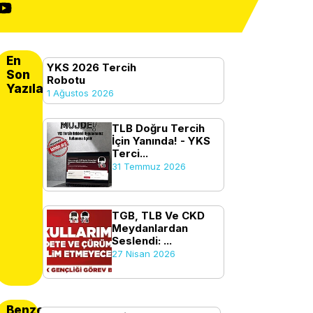
En
YKS 2026 Tercih
Son
Robotu
Yazılanlar
1 Ağustos 2026
TLB Doğru Tercih
İçin Yanında! - YKS
Terci...
31 Temmuz 2026
TGB, TLB Ve CKD
Meydanlardan
Seslendi: ...
27 Nisan 2026
Benzer