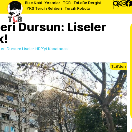
Bize Katıl
Yazarlar
TGB
TaLeBe Dergisi
YKS Tercih Rehberi
Tercih Robotu
eri Dursun: Liseler
k!
eri Dursun: Liseler HDP’yi Kapatacak!
TLB’den