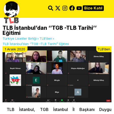
Bize Katıl
TLB İstanbul’dan ‘’TGB -TLB Tarihi’’
Eğitimi
Türkiye Liseliler Birliği
TLB’den
TLB İstanbul’dan ‘’TGB -TLB Tarihi’’ Eğitimi
1 Aralık 2020
TLB’den
TLB İstanbul, TGB İstanbul İl Başkanı Duygu