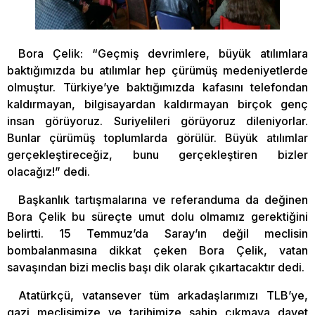
Bora Çelik: “Geçmiş devrimlere, büyük atılımlara
baktığımızda bu atılımlar hep çürümüş medeniyetlerde
olmuştur. Türkiye’ye baktığımızda kafasını telefondan
kaldırmayan, bilgisayardan kaldırmayan birçok genç
insan görüyoruz. Suriyelileri görüyoruz dileniyorlar.
Bunlar çürümüş toplumlarda görülür. Büyük atılımlar
gerçekleştireceğiz, bunu gerçekleştiren bizler
olacağız!” dedi.
Başkanlık tartışmalarına ve referanduma da değinen
Bora Çelik bu süreçte umut dolu olmamız gerektiğini
belirtti. 15 Temmuz’da Saray’ın değil meclisin
bombalanmasına dikkat çeken Bora Çelik, vatan
savaşından bizi meclis başı dik olarak çıkartacaktır dedi.
Atatürkçü, vatansever tüm arkadaşlarımızı TLB’ye,
gazi meclisimize ve tarihimize sahip çıkmaya davet