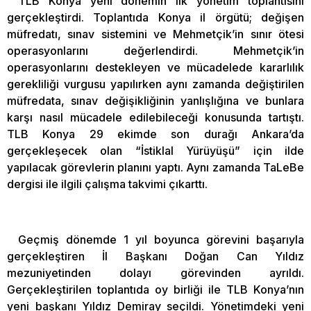
TLB Konya yeni dönemin ilk yönetim toplantısını
gerçekleştirdi. Toplantıda Konya il örgütü; değişen
müfredatı, sınav sistemini ve Mehmetçik’in sınır ötesi
operasyonlarını değerlendirdi. Mehmetçik’in
operasyonlarını destekleyen ve mücadelede kararlılık
gerekliliği vurgusu yapılırken aynı zamanda değiştirilen
müfredata, sınav değişikliğinin yanlışlığına ve bunlara
karşı nasıl mücadele edilebileceği konusunda tartıştı.
TLB Konya 29 ekimde son durağı Ankara’da
gerçekleşecek olan “İstiklal Yürüyüşü” için ilde
yapılacak görevlerin planını yaptı. Aynı zamanda TaLeBe
dergisi ile ilgili çalışma takvimi çıkarttı.
Geçmiş dönemde 1 yıl boyunca görevini başarıyla
gerçekleştiren İl Başkanı Doğan Can Yıldız
mezuniyetinden dolayı görevinden ayrıldı.
Gerçekleştirilen toplantıda oy birliği ile TLB Konya’nın
yeni başkanı Yıldız Demiray seçildi. Yönetimdeki yeni