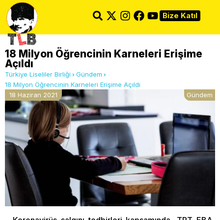
Bize Katıl
18 Milyon Öğrencinin Karneleri Erişime
Açıldı
Türkiye Liseliler Birliği
Gündem
18 Milyon Öğrencinin Karneleri Erişime Açıldı
18 Haziran 2021
Gündem
Koronavirüs salgını tedbirleri kapsamında, TRT EBA,