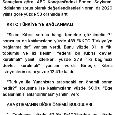
Sonuçlara göre, ABD Kongresi’ndeki Ermeni Soykırımı
iddialarını sorun olarak değerlendirenlerin oranı da 2020
yılına göre yüzde 53 oranında arttı.
KKTC TÜRKİYE’YE BAĞLANMALI
“Sizce Kıbrıs sorunu hangi temelde çözülmelidir?”
sorusuna da katılımcıların yüzde 48’i “KKTC Türkiye’ye
bağlanmalıdır” yanıtını verdi. Bunu yüzde 31 ile “İki
toplumlu ve iki kesimli federal bir Kıbrıs devleti
kurulmalı” yanıtı izlerken, yüzde 27.9 “İki bağımsız
devlet kurulmalı” yanıtını verdi. Birleşik Kıbrıs
isteyenlerin oranı yüzde 12.4’te kaldı.
“Türkiye ile Yunanistan arasındaki en önemli sorun
nedir?” sorusuna ise katılımcıların yüzde 50.9’u “Ege
adalarının silahlandırılması” yanıtını verdi.
ARAŞTIRMANIN DİĞER ÖNEMLİ BULGULARI
1. Toplumun yüzde 62.9’u S-400’lerden ve yüzde