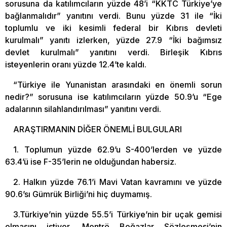
sorusuna da katılımcıların yüzde 48’i “KKTC Türkiye’ye
bağlanmalıdır” yanıtını verdi. Bunu yüzde 31 ile “İki
toplumlu ve iki kesimli federal bir Kıbrıs devleti
kurulmalı” yanıtı izlerken, yüzde 27.9 “İki bağımsız
devlet kurulmalı” yanıtını verdi. Birleşik Kıbrıs
isteyenlerin oranı yüzde 12.4’te kaldı.
“Türkiye ile Yunanistan arasındaki en önemli sorun
nedir?” sorusuna ise katılımcıların yüzde 50.9’u “Ege
adalarının silahlandırılması” yanıtını verdi.
ARAŞTIRMANIN DİĞER ÖNEMLİ BULGULARI
1. Toplumun yüzde 62.9’u S-400’lerden ve yüzde
63.4’ü ise F-35’lerin ne olduğundan habersiz.
2. Halkın yüzde 76.1’i Mavi Vatan kavramını ve yüzde
90.6’sı Gümrük Birliği’ni hiç duymamış.
3.Türkiye’nin yüzde 55.5’i Türkiye’nin bir uçak gemisi
olmasını istiyor. Montrö Boğazlar Sözleşmesi’nin