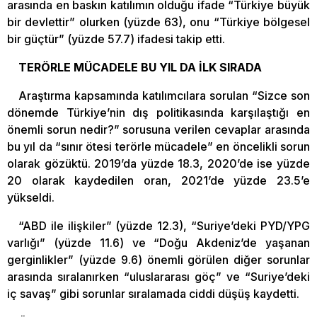
arasında en baskın katılımın olduğu ifade “Türkiye büyük
bir devlettir” olurken (yüzde 63), onu “Türkiye bölgesel
bir güçtür” (yüzde 57.7) ifadesi takip etti.
TERÖRLE MÜCADELE BU YIL DA İLK SIRADA
Araştırma kapsamında katılımcılara sorulan “Sizce son
dönemde Türkiye’nin dış politikasında karşılaştığı en
önemli sorun nedir?” sorusuna verilen cevaplar arasında
bu yıl da “sınır ötesi terörle mücadele” en öncelikli sorun
olarak gözüktü. 2019’da yüzde 18.3, 2020’de ise yüzde
20 olarak kaydedilen oran, 2021’de yüzde 23.5’e
yükseldi.
“ABD ile ilişkiler” (yüzde 12.3), “Suriye’deki PYD/YPG
varlığı” (yüzde 11.6) ve “Doğu Akdeniz’de yaşanan
gerginlikler” (yüzde 9.6) önemli görülen diğer sorunlar
arasında sıralanırken “uluslararası göç” ve “Suriye’deki
iç savaş” gibi sorunlar sıralamada ciddi düşüş kaydetti.