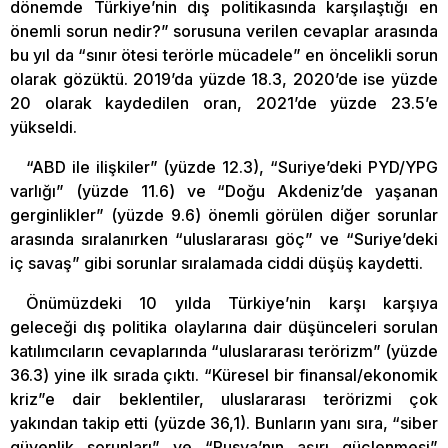
dönemde Türkiye’nin dış politikasında karşılaştığı en
önemli sorun nedir?” sorusuna verilen cevaplar arasında
bu yıl da “sınır ötesi terörle mücadele” en öncelikli sorun
olarak gözüktü. 2019’da yüzde 18.3, 2020’de ise yüzde
20 olarak kaydedilen oran, 2021’de yüzde 23.5’e
yükseldi.
“ABD ile ilişkiler” (yüzde 12.3), “Suriye’deki PYD/YPG
varlığı” (yüzde 11.6) ve “Doğu Akdeniz’de yaşanan
gerginlikler” (yüzde 9.6) önemli görülen diğer sorunlar
arasında sıralanırken “uluslararası göç” ve “Suriye’deki
iç savaş” gibi sorunlar sıralamada ciddi düşüş kaydetti.
Önümüzdeki 10 yılda Türkiye’nin karşı karşıya
geleceği dış politika olaylarına dair düşünceleri sorulan
katılımcıların cevaplarında “uluslararası terörizm” (yüzde
36.3) yine ilk sırada çıktı. “Küresel bir finansal/ekonomik
kriz”e dair beklentiler, uluslararası terörizmi çok
yakından takip etti (yüzde 36,1). Bunların yanı sıra, “siber
güvenlik sorunları” ve “Rusya’nın aşırı güçlenmesi”