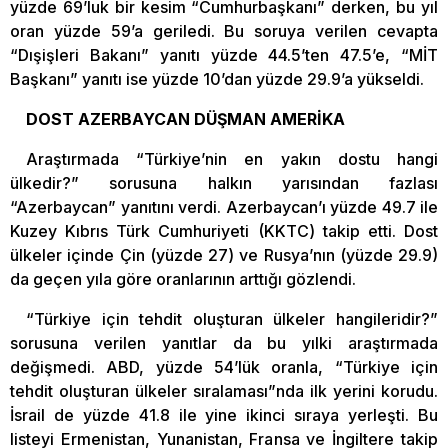
yüzde 69’luk bir kesim “Cumhurbaşkanı” derken, bu yıl
oran yüzde 59’a geriledi. Bu soruya verilen cevapta
“Dışişleri Bakanı” yanıtı yüzde 44.5’ten 47.5’e, “MİT
Başkanı” yanıtı ise yüzde 10’dan yüzde 29.9’a yükseldi.
DOST AZERBAYCAN DÜŞMAN AMERİKA
Araştırmada “Türkiye’nin en yakın dostu hangi
ülkedir?” sorusuna halkın yarısından fazlası
“Azerbaycan” yanıtını verdi. Azerbaycan’ı yüzde 49.7 ile
Kuzey Kıbrıs Türk Cumhuriyeti (KKTC) takip etti. Dost
ülkeler içinde Çin (yüzde 27) ve Rusya’nın (yüzde 29.9)
da geçen yıla göre oranlarının arttığı gözlendi.
“Türkiye için tehdit oluşturan ülkeler hangileridir?”
sorusuna verilen yanıtlar da bu yılki araştırmada
değişmedi. ABD, yüzde 54’lük oranla, “Türkiye için
tehdit oluşturan ülkeler sıralaması”nda ilk yerini korudu.
İsrail de yüzde 41.8 ile yine ikinci sıraya yerleşti. Bu
listeyi Ermenistan, Yunanistan, Fransa ve İngiltere takip