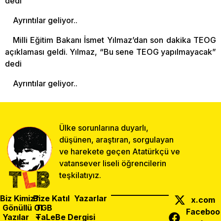
dedi
Ayrıntılar geliyor..
Milli Eğitim Bakanı İsmet Yılmaz’dan son dakika TEOG
açıklaması geldi. Yılmaz, “Bu sene TEOG yapılmayacak”
dedi
Ayrıntılar geliyor..
Ülke sorunlarına duyarlı,
düşünen, araştıran, sorgulayan
ve harekete geçen Atatürkçü ve
vatansever liseli öğrencilerin
teşkilatıyız.
Biz Kimiz?
Bize Katıl
Yazarlar
x.com
Gönüllü Ol
TGB
Faceboo
Yazılar
TaLeBe Dergisi