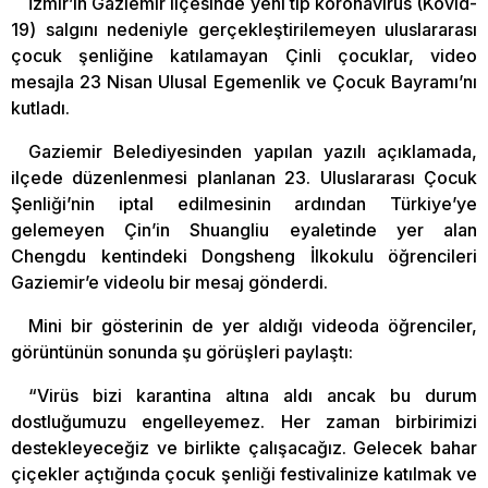
İzmir’in Gaziemir ilçesinde yeni tip koronavirüs (Kovid-
19) salgını nedeniyle gerçekleştirilemeyen uluslararası
çocuk şenliğine katılamayan Çinli çocuklar, video
mesajla 23 Nisan Ulusal Egemenlik ve Çocuk Bayramı’nı
kutladı.
Gaziemir Belediyesinden yapılan yazılı açıklamada,
ilçede düzenlenmesi planlanan 23. Uluslararası Çocuk
Şenliği’nin iptal edilmesinin ardından Türkiye’ye
gelemeyen Çin’in Shuangliu eyaletinde yer alan
Chengdu kentindeki Dongsheng İlkokulu öğrencileri
Gaziemir’e videolu bir mesaj gönderdi.
Mini bir gösterinin de yer aldığı videoda öğrenciler,
görüntünün sonunda şu görüşleri paylaştı:
“Virüs bizi karantina altına aldı ancak bu durum
dostluğumuzu engelleyemez. Her zaman birbirimizi
destekleyeceğiz ve birlikte çalışacağız. Gelecek bahar
çiçekler açtığında çocuk şenliği festivalinize katılmak ve